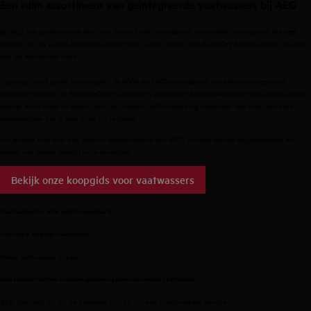
Een ruim assortiment van geïntegreerde vaatwassers bij AEG
Bij AEG kan je rekenen op een ruim aanbod van vaatwassers, waaronder vaatwassers die heel
handig zijn als je veel kwetsbare glazen hebt. Door middel van de AirDry-functie droogt de vaat
dan op natuurlijke wijze.
Daarnaast vind je ook bijvoorbeeld de
6000
en
9000
vaatwassers, die enkele interessante
voordelen bieden. De SatelliteClean® sproeiarm garandeert bijvoorbeeld optimale wasresultaten
zonder extra water te verbruiken. De ComfortLift®-uitbreiding maakt het dan weer een stuk
gemakkelijker om je vaat in en uit te laden.
Wil je meer info over een inbouw afwasmachine van AEG? Ontdek dan de mogelijkheden en
geniet van advies dankzij onze koopgids!
Bekijk onze koopgids voor vaatwassers
Vaatwassers: alle adviespagina's
Hoe kies je de juiste vaatwasser?
Welke vaatwasser kopen?
Interessante functies en nieuwigheden bij aankoop nieuwe vaatwasser
AEG ComfortLift: tilt de onderste korf op tot een comfortabele hoogte