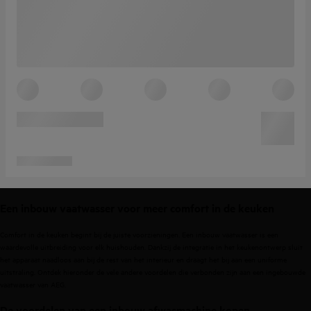
Een inbouw vaatwasser voor meer comfort in de keuken
Comfort in de keuken begint bij de juiste voorzieningen. Een inbouw vaatwasser is een
waardevolle uitbreiding voor elk huishouden. Dankzij de integratie in het keukenontwerp sluit
het apparaat naadloos aan bij de rest van het interieur en draagt het bij aan een uniforme
uitstraling. Ontdek hieronder de vele andere voordelen die verbonden zijn aan een ingebouwde
vaatwasser van AEG.
De voordelen van een inbouw afwasmachine kopen