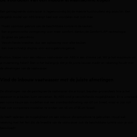
Een geïntegreerde vaatwasser is tegenwoordig bij de meeste huishoudens erg populair. Een
dergelijk model van AEG brengt heel wat voordelen met zich mee:
· Maakt optimaal gebruik van de beschikbare ruimte in de keuken.
· Een ergonomische vormgeving voor meer comfort, dankzij de ComfortLift® technologie.
· Zo goed als geluidloos.
· Verschillende breedtes, dus een oplossing voor elke keuken.
· Een overzichtelijk display voor extra gebruiksgemak.
Kortom, kiezen voor een inbouw vaatwasser van AEG is een slimme zet. Wil je het maximum uit
je investering halen? Dan is het belangrijk dat je de juiste keuzes maakt en rekening houdt met
de afmetingen van de vaatwasser.
Vind de inbouw vaatwasser met de juiste afmetingen
De afmetingen van de geïntegreerde vaatwasser die je koopt, bepalen grotendeels hoe je het
apparaat in je keuken kunt verwerken. Bij AEG vind je verschillende mogelijkheden. Er is uiteraard
een ruime keuze aan modellen met een
standaardafmeting van 60 cm breed
, maar er zijn ook
heel wat
compactere modellen
te vinden van
45 cm
of 55 cm breed.
Zo heeft iedereen de mogelijkheid om een inbouw afwasmachine te gebruiken. Houd wel
rekening met het feit dat de breedte van de vaatwasser ook de beschikbare ruimte voor je vaat
beïnvloedt!