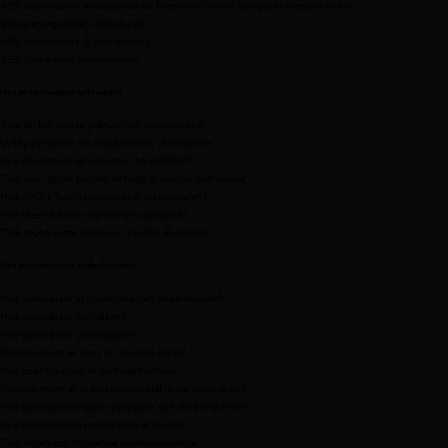
AEG vaatwassers:
standaardmaat breedte 60 cm
of
compacte breedte 45 cm
Uitleg energielabel vaatwassers
AEG Vaatwassers & connectivity
AEG Vaatwasser aanbiedingen
Hoe je vaatwasser gebruiken?
Tips bij het eerste gebruik van je vaatwasser
Uitleg symbolen en programma's vaatwassers
Hoe de vaatwasser inruimen en uitladen?
Tips voor grote borden of hoge glazen in vaatwasser
Hoe AirDry functie vaatwasser uitschakelen?
Hoe roestvlekken voorkomen op bestek?
Tips tegen witte resten op borden en bestek
Hoe je vaatwasser onderhouden?
Hoe vaatwasser schoonmaken en onderhouden?
Hoe vaatwasser ontkalken?
Hoe vaatwasser ontstoppen?
Waarom moet er zout in de vaatwasser?
Hoe zout bijvullen in vaatwasmachine?
Waarom moet er glansspoelmiddel in de vaatwasser?
Hoe glansspoelmiddel toevoegen aan afwasmachine?
Hoe MachineCare programma activeren?
Tips tegen een stinkende vaatwasmachine