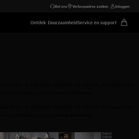
Bel ons
Verkoopadres zoeken
Inloggen
Ontdek
Duurzaamheid
Service en support
emperatuur te gebruiken. Ongeacht de stof, een AEG wasdroger
oor jouw kleding zorgt opnieuw definiëren.
emperatuur te gebruiken. Ongeacht de stof, een AEG wasdroger
oor jouw kleding zorgt opnieuw definiëren.