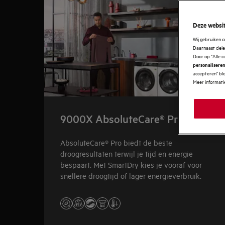
Deze websit
Wij gebruiken 
Daarnaast delen
Door op "Alle c
personaliseren
accepteren" blo
Meer informatie
9000X AbsoluteCare® Pro
AbsoluteCare® Pro biedt de beste
droogresultaten terwijl je tijd en energie
bespaart. Met SmartDry kies je vooraf voor
snellere droogtijd of lager energieverbruik.