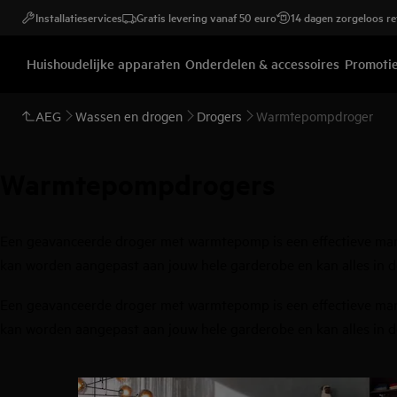
Installatieservices
Gratis levering vanaf 50 euro
14 dagen zorgeloos r
Huishoudelijke apparaten
Onderdelen & accessoires
Promoti
AEG
Wassen en drogen
Drogers
Warmtepompdroger
Warmtepompdrogers
Een geavanceerde droger met warmtepomp is een effectieve mani
kan worden aangepast aan jouw hele garderobe en kan alles in d
Een geavanceerde droger met warmtepomp is een effectieve mani
kan worden aangepast aan jouw hele garderobe en kan alles in d
0
van
4