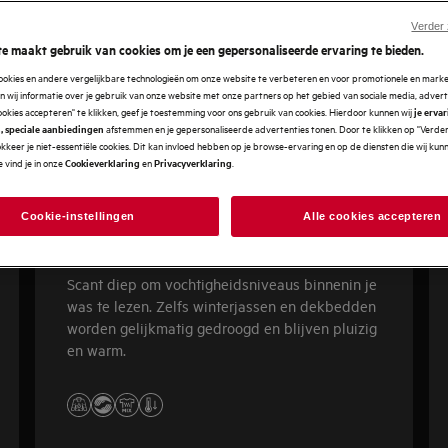
Verder
e maakt gebruik van cookies om je een gepersonaliseerde ervaring te bieden.
cookies en andere vergelijkbare technologieën om onze website te verbeteren en voor promotionele en mark
 wij informatie over je gebruik van onze website met onze partners op het gebied van sociale media, advert
ookies accepteren" te klikken, geef je toestemming voor ons gebruik van cookies. Hierdoor kunnen wij
je erva
afstemmen en je gepersonaliseerde advertenties tonen. Door te klikken op "Verde
, speciale aanbiedingen
kkeer je niet-essentiële cookies. Dit kan invloed hebben op je browse-ervaring en op de diensten die wij ku
 vind je in onze
en
.
Cookieverklaring
Privacyverklaring
Cookie-instellingen
Alle cookies accepteren
9000 AbsoluteCare® Plus
Scant diep om vochtigheidsniveaus binnenin je
was te lezen. Zelfs winterjassen en dekbedden
worden gelijkmatig gedroogd en blijven pluizig
en warm.