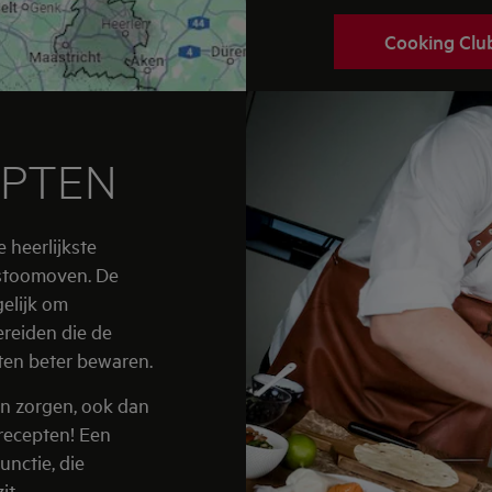
Cooking Club
EPTEN
 heerlijkste
-stoomoven. De
elijk om
ereiden die de
nten beter bewaren.
n zorgen, ook dan
 recepten! Een
unctie, die
it.