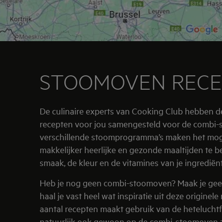
STOOMOVEN REC
De culinaire experts van Cooking Club hebben de
recepten voor jou samengesteld voor de combi
verschillende stoomprogramma’s maken het mog
makkelijker heerlijke en gezonde maaltijden te b
smaak, de kleur en de vitamines van je ingredië
Heb je nog geen combi-stoomoven? Maak je gee
haal je vast heel wat inspiratie uit deze originele
aantal recepten maakt gebruik van de heteluchtf
natuurlijk ook gewoon op de combi-stoomoven z