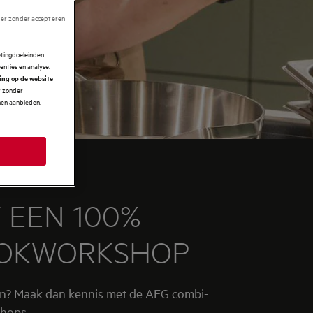
er zonder accepteren
etingdoeleinden.
enties en analyse.
ring op de website
r zonder
nnen aanbieden.
 EEN 100%
OOKWORKSHOP
en? Maak dan kennis met de AEG combi-
hops.