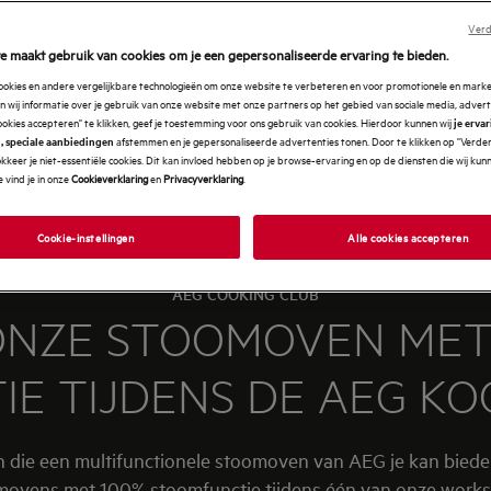
Verd
e maakt gebruik van cookies om je een gepersonaliseerde ervaring te bieden.
cookies en andere vergelijkbare technologieën om onze website te verbeteren en voor promotionele en mark
 wij informatie over je gebruik van onze website met onze partners op het gebied van sociale media, advert
ookies accepteren" te klikken, geef je toestemming voor ons gebruik van cookies. Hierdoor kunnen wij
je erva
afstemmen en je gepersonaliseerde advertenties tonen. Door te klikken op "Verde
, speciale aanbiedingen
kkeer je niet-essentiële cookies. Dit kan invloed hebben op je browse-ervaring en op de diensten die wij ku
 vind je in onze
Cookieverklaring
en
Privacyverklaring
.
Cookie-instellingen
Alle cookies accepteren
AEG COOKING CLUB
NZE STOOMOVEN MET
IE TIJDENS DE AEG K
n die een multifunctionele stoomoven van AEG je kan bied
movens met 100% stoomfunctie tijdens één van onze works