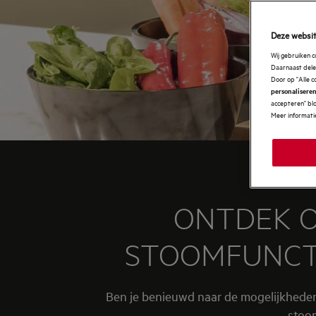
Deze websit
Wij gebruiken 
Daarnaast delen
Door op "Alle c
personaliseren
accepteren" blo
Meer informatie
ONTDEK O
STOOMFUNCT
Ben je benieuwd naar de mogelijkhede
stoo