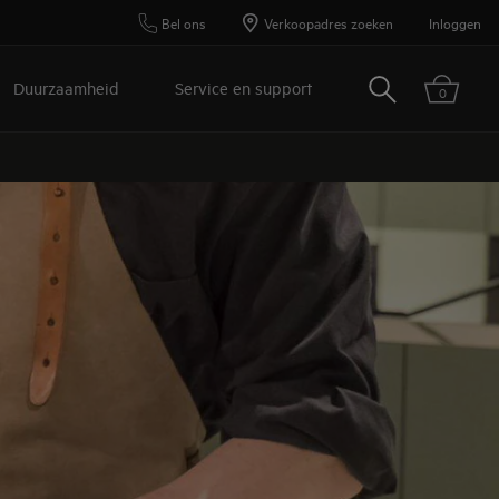
Bel ons
Verkoopadres zoeken
Inloggen
Zoeken
Duurzaamheid
Service en support
0