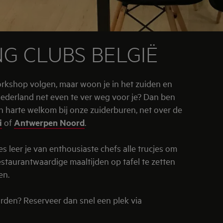
G CLUBS BELGIË
orkshop volgen, maar woon je in het zuiden en
 Nederland net even te ver weg voor je? Dan ben
an harte welkom bij onze zuiderburen, net over de
i
of
Antwerpen Noord
.
s leer je van enthousiaste chefs alle trucjes om
estaurantwaardige maaltijden op tafel te zetten
en.
den? Reserveer dan snel een plek via