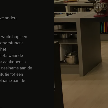
ze andere
e workshop een
stoomfunctie
 het
pnota waar de
or aankopen in
a deelname aan de
tutie tot een
elname aan de