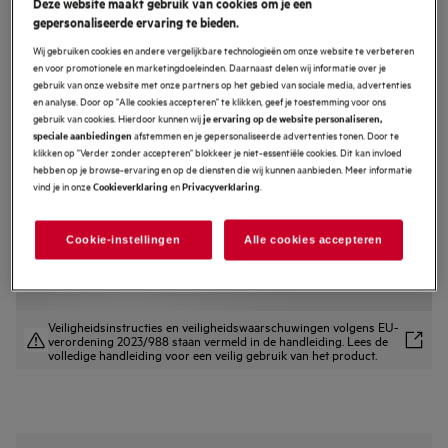
Deze website maakt gebruik van cookies om je een
gepersonaliseerde ervaring te bieden.
AL61C2CR
6000 Stofzuiger Zonder stofzak - 74
Wij gebruiken cookies en andere vergelijkbare technologieën om onze website te verbeteren
dB - Parketzuigmond
en voor promotionele en marketingdoeleinden. Daarnaast delen wij informatie over je
gebruik van onze website met onze partners op het gebied van sociale media, advertenties
4.5 (278)
en analyse. Door op "Alle cookies accepteren" te klikken, geef je toestemming voor ons
gebruik van cookies. Hierdoor kunnen wij
Productvoordelen
je ervaring op de website personaliseren,
afstemmen en je gepersonaliseerde advertenties tonen. Door te
speciale aanbiedingen
Snel en precies legen voor een schoner thuis
klikken op "Verder zonder accepteren" blokkeer je niet-essentiële cookies. Dit kan invloed
Schoner en eenvoudiger leegmaken
hebben op je browse-ervaring en op de diensten die wij kunnen aanbieden. Meer informatie
Langdurige prestaties, zelfs als het reservoir vol raakt*
vind je in onze
en
.
Cookieverklaring
Privacyverklaring
Cookie-instellingen
Alle cookies accepteren
Veiligheidsinstructies en veiligheidswaarschuwingen volgens EU-
verordening 2023/988 staan vermeld in de handleiding. Lees de
volledige handleiding voor een veilig gebruik van het product.