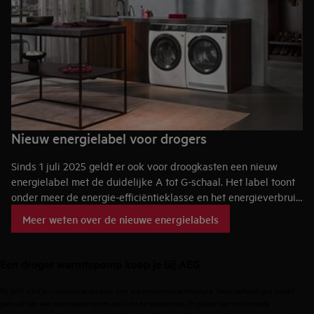
Nieuw energielabel voor drogers
Sinds 1 juli 2025 geldt er ook voor droogkasten een nieuw
energielabel met de duidelijke A tot G-schaal. Het label toont
onder meer de energie-efficiëntieklasse en het energieverbruik
per 100 droogcycli. Zo kun je vergelijkbare modellen
Meer weten over de nieuwe energielabels
gemakkelijker met elkaar vergelijken.
Een droger warmtepomp koop je bij AEG
Bij AEG vind je innovatieve drogers met warmtepomptechnologie. Deze technologie maakt
gebruik van een warmtepomp om de lucht te verwarmen, in plaats van traditionele