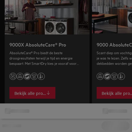
9000X AbsoluteCare® Pro
9000 AbsoluteC
AbsoluteCare® Pro biedt de beste
Scant diep om vochtig
droogresultaten terwijl je tijd en energie
je was te lezen. Zelfs 
bespaart. Met SmartDry kies je vooraf voor
dekbedden worden gel
snellere droogtijd of lager energieverbruik.
blijven pluizig en warm
Bekijk alle producten
Bekijk alle pro