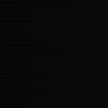
AEG ProSteam: kledij opfrissen en minder kreukels met stoom
Wol drogen in droger
AEG drogers & connectivity
AEG drogers & duurzaamheid
AEG droger aanbiedingen
Hoe je droger gebruiken?
Hoe droger gebruiken?
Tips bij het eerste gebruik van je droger
Droger op wasmachine plaatsen
Draairichting deur droger veranderen
Hoe het droogresultaat van mijn droger verbeteren?
Hoe je droger onderhouden?
Hoe droger onderhouden?
Hoe droger schoonmaken?
Hoe filter en condensor droger reinigen?
Tips stinkende droger
Droger foutmeldingen en problemen oplossen
Droger problemen oplossen
Droger foutcode EH0
Droger foutcode E60