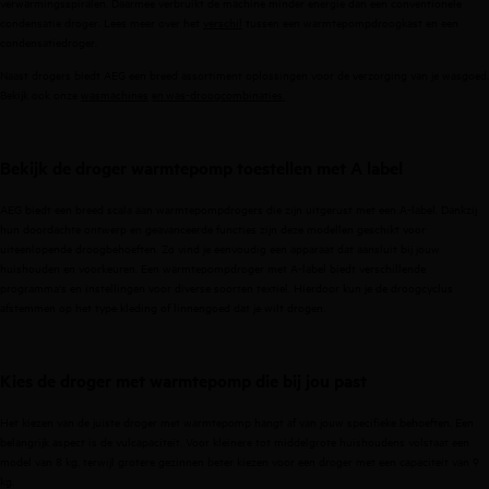
verwarmingsspiralen. Daarmee verbruikt de machine minder energie dan een conventionele
condensatie droger
. Lees meer over
het
verschil
tussen een warmtepompdroogkast en een
condens
atie
droger
.
Naast drogers biedt AEG een breed assortiment oplossingen voor de verzorging van je wasgoed.
Bekijk ook onze
wasmachines
en
was-droogcombinaties
.
Bekijk de
droger
warmtepomp toestellen met A label
AEG biedt een breed scala aan warmtepompdrogers die zijn uitgerust met een A-label. Dankzij
hun doordachte ontwerp en geavanceerde functies zijn deze modellen geschikt voor
uiteenlopende droogbehoeften. Zo vind je eenvoudig een apparaat dat aansluit bij jouw
huishouden en voorkeuren. Een warmtepompdroger met A-label biedt verschillende
programma's en instellingen voor diverse soorten textiel. Hierdoor kun je de droogcyclus
afstemmen op het type kleding of linnengoed dat je wilt drogen.
Kies de
droger
met warmtepomp die bij jou past
Het kiezen van de juiste droger met warmtepomp hangt af van jouw specifieke behoeften. Een
belangrijk aspect is de vulcapaciteit.
Voor kleinere tot middelgrote huishoudens volstaat een
model van 8 kg, terwijl grotere gezinnen beter kiezen voor een droger met een capaciteit van 9
kg.