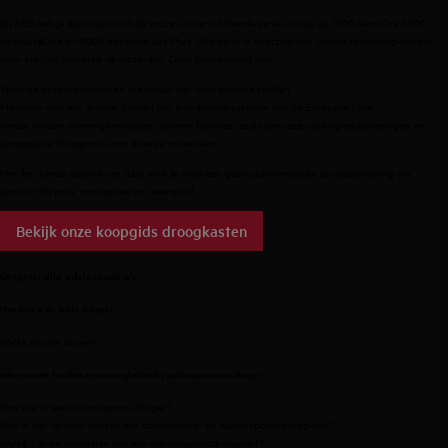
Bij AEG heb je daarnaast ook de keuze uit verschillende series, zoals de 7000 SensiDry, 8000
AbsoluteCare en 9000 AbsoluteCare Plus. Elke serie is voorzien van unieke technologieën om
jouw kleding optimaal te verzorgen. Denk bijvoorbeeld aan:
Speciale draaiprogramma’s die ideaal zijn voor delicate stoffen
Modellen met een A-label binnen het energielabelsysteem van de Europese Unie
Verder bieden sommige modellen slimme functies, zoals precieze vochtigheidsmetingen en
aangepaste droogcycli voor diverse materialen.
Met het brede aanbod van AEG vind je altijd een gebruiksvriendelijke droogoplossing die
aansluit bij jouw voorkeuren en levensstijl.
Bekijk onze koopgids droogkasten
Drogers: alle adviespagina's
Hoe kies je de juiste droger?
Welke droger kopen?
Interessante functies en nieuwigheden bij aankoop nieuwe droger
Hoe werkt een warmtepomp droger?
Wat is het verschil tussen een condensatie- en warmtepompdroogkast?
Welke zijn de voordelen van een warmtepompdroogkast?