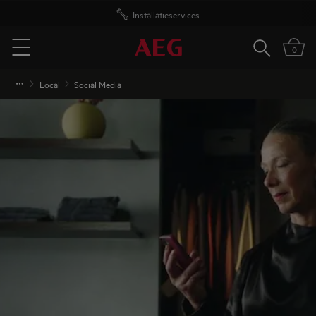
Gratis levering vanaf 50 euro
Zoeken
0
Menu
Local
Social Media