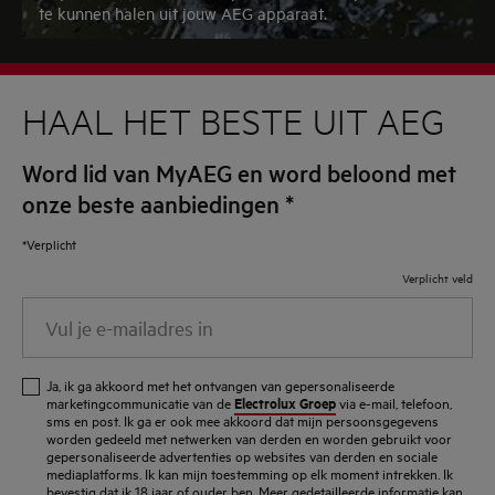
te kunnen halen uit jouw AEG apparaat.
HAAL HET BESTE UIT AEG
Word lid van MyAEG en word beloond met
onze beste aanbiedingen
*
*Verplicht
Verplicht veld
Vul
je
e-
Ja, ik ga akkoord met het ontvangen van gepersonaliseerde
mailadres
Electrolux Groep
marketingcommunicatie van de
via e-mail, telefoon,
sms en post. Ik ga er ook mee akkoord dat mijn persoonsgegevens
in
worden gedeeld met netwerken van derden en worden gebruikt voor
gepersonaliseerde advertenties op websites van derden en sociale
mediaplatforms. Ik kan mijn toestemming op elk moment intrekken. Ik
bevestig dat ik 18 jaar of ouder ben. Meer gedetailleerde informatie kan