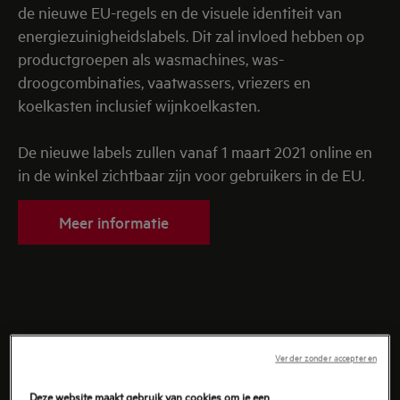
de nieuwe EU-regels en de visuele identiteit van
energiezuinigheidslabels. Dit zal invloed hebben op
productgroepen als wasmachines, was-
droogcombinaties, vaatwassers, vriezers en
koelkasten inclusief wijnkoelkasten.
De nieuwe labels zullen vanaf 1 maart 2021 online en
in de winkel zichtbaar zijn voor gebruikers in de EU.
Meer informatie
WIJ ZIJN AEG
Verder zonder accepteren
Deze website maakt gebruik van cookies om je een