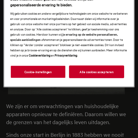
gepersonaliseerde ervaring te bieden.
Wij gebruiken cookies en andere vergelijkbare technologieën om onze website te verbeteren
en voor promotionele en marketingdoeleinden. Daarnaast delen wij informatie over je
gebruik van onze website met onze partners op het gebied van sociale media, advertenties
en analyse. Door op "Alle cookies accepteren" te klikken, geef je toestemming voor ons
gebruik van cookies. Hierdoor kunnen wij
je ervaring op de website personaliseren,
afstemmen en je gepersonaliseerde advertenties tonen. Door te
speciale aanbiedingen
klikken op "Verder zonder accepteren" blokkeer je niet-essentiële cookies. Dit kan invloed
hebben op je browse-ervaring en op de diensten die wij kunnen aanbieden. Meer informatie
vind je in onze
Cookieverklaring
en
Privacyverklaring
.
Cookie-instellingen
Alle cookies accepteren
We zijn er om verwachtingen van huishoudelijke
apparaten opnieuw te definiëren. Daarom willen we
de grenzen van het dagelijks leven uitdagen.
Sinds onze start in Berlijn in 1883 hebben we nooit