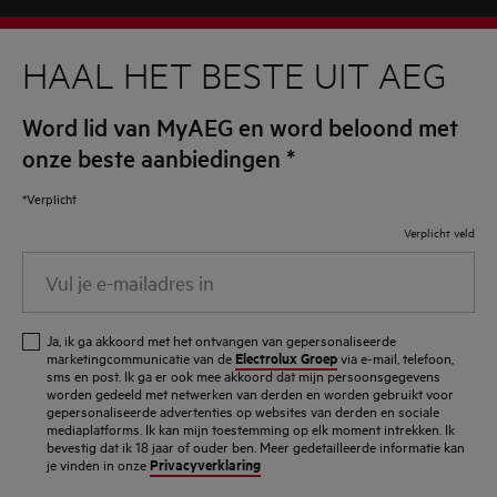
HAAL HET BESTE UIT AEG
Word lid van MyAEG en word beloond met
onze beste aanbiedingen
*
*Verplicht
Verplicht veld
Vul
je
e-
Ja, ik ga akkoord met het ontvangen van gepersonaliseerde
mailadres
Electrolux Groep
marketingcommunicatie van de
via e-mail, telefoon,
sms en post. Ik ga er ook mee akkoord dat mijn persoonsgegevens
in
worden gedeeld met netwerken van derden en worden gebruikt voor
gepersonaliseerde advertenties op websites van derden en sociale
mediaplatforms. Ik kan mijn toestemming op elk moment intrekken. Ik
bevestig dat ik 18 jaar of ouder ben. Meer gedetailleerde informatie kan
Privacyverklaring
je vinden in onze