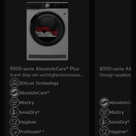
9000-serie AbsoluteCare® Plus
8000-serie Abs
Scant diep om vochtigheidsniveaus
Droogt nauwkeuri
binnenin je was te lezen.
van de droogtromm
3DScan Technology
AbsoluteCare®
MixDry
AbsoluteCar
SensiDry®
MixDry
Hygiene
SensiDry®
ProSteam® *
Hygiene*