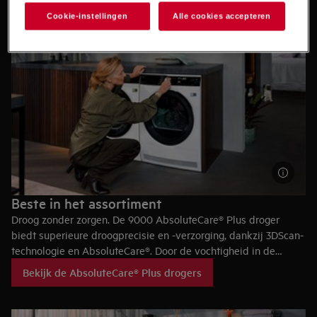
Cookie-instellingen
Alle cookies accepteren
Beste in het assortiment
Droog zonder zorgen. De 9000 AbsoluteCare® Plus droger
biedt superieure droogprecisie en -verzorging, dankzij 3DScan-
technologie en AbsoluteCare®. Door de vochtigheid in de
kleding te analyseren wordt zelfs kleding in laagjes gelijkmatig
Bekijk de AbsoluteCare® Plus drogers
gedroogd.