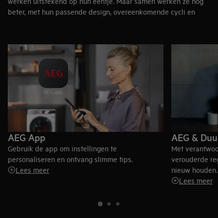
werken uitstekend op hun eentje. Maar samen werken ze nog
beter, met hun passende design, overeenkomende cycli en
gedeelde smartphone-app. Wanneer ze met elkaar worden
verbonden, kunnen ze in minder dan drie uur een volledig
geïntegreerde wasdienst leveren – zonder dat je je was hoeft
te sorteren.
9000-serie wasmachine kopen
9000-serie droger kopen
AEG App
AEG & Duu
Gebruik de app om instellingen te
Met verantwoo
personaliseren en ontvang slimme tips.
verouderde reg
Lees meer
nieuw houden.
Lees meer