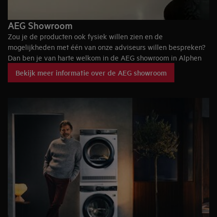
AEG Showroom
Zou je de producten ook fysiek willen zien en de
mogelijkheden met één van onze adviseurs willen bespreken?
Dan ben je van harte welkom in de AEG showroom in Alphen
aan den Rijn waar vele vrijstaande- als inbouwapparaten te
Bekijk meer informatie over de AEG showroom
bewonderen zijn. Ben je op zoek naar een specifiek model?
Neem dan gerust even contact met ons op.
Actuele openingstijden en contactinformatie kun je hieronder
vinden.