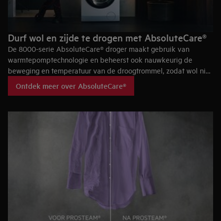
Durf wol en zijde te drogen met AbsoluteCare®
De 8000-serie AbsoluteCare® droger maakt gebruik van
warmtepomptechnologie en beheerst ook nauwkeurig de
beweging en temperatuur van de droogtrommel, zodat wol niet
krimpt en zijde haar vorm niet verliest. AbsoluteCare® herstelt
Ontdek meer over AbsoluteCare®
waterdichtheid van outdoorkleding en is Woolmark Blue-
gecertificeerd.