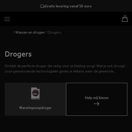
Gratis levering vanaf 50 euro
Wassen en drogen
Drogers
Drogers
Ontdek de perfecte droger die veilig voor je kleding zorgt. Wat je ook droogt,
onze geavanceerde technologieën geven je telkens weer de gewenste
resultaten. Elke wasdroger is deskundig ontworpen met een uitzonderlijke
efficiëntie voor grote of kleine ladingen. Controleer de beweging en
temperatuur van je wasgoed met een droger van AEG en laat je kleding
comfortabel aanvoelen.
Help mij kiezen
Warmtepompdroger