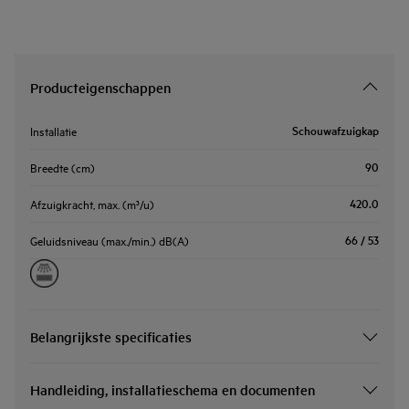
Producteigenschappen
Schouwafzuigkap
Installatie
90
Breedte (cm)
420.0
Afzuigkracht, max. (m³/u)
66 / 53
Geluidsniveau (max./min.) dB(A)
Belangrijkste specificaties
Handleiding, installatieschema en documenten