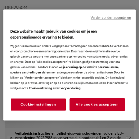
DKB2930M
3000 ExtractionTech
Verder zonder accepteren
Schouwafzuigkap 90 cm Roestvrij
staal
Deze website maakt gebruik van cookies om je een
gepersonaliseerde ervaring te bieden.
4.3 (38)
Wij gebruiken cookies en andere vergelijkbare technologieën om onze website te verbeteren
en voor promotionele en marketingdoeleinden. Daarnaast delen wij informatie over je
EU productinformatie
gebruik van onze website met onze partners op het gebied van sociale media, advertenties
Productvoordelen
en analyse. Door op "Alle cookies accepteren" te klikken, geef je toestemming voor ons
De ExtractionTech Standaard afzuigkap houdt de keuken fris.
gebruik van cookies. Hierdoor kunnen wij
je ervaring op de website personaliseren,
ExtractionTech Standaard afzuigkap is voorzien van een betrouwbare
afstemmen en je gepersonaliseerde advertenties tonen. Door te
speciale aanbiedingen
motor voor effectieve afzuiging van geuren
klikken op "Verder zonder accepteren" blokkeer je niet-essentiële cookies. Dit kan invloed
Intensieve, duurzame verlichting
Het vaatwasmachinebestendige vetfilter zorgt ervoor dat de afzuigkap als
hebben op je browse-ervaring en op de diensten die wij kunnen aanbieden. Meer informatie
nieuw blijft functioneren.
vind je in onze
en
.
Cookieverklaring
Privacyverklaring
Cookie-instellingen
Alle cookies accepteren
Veiligheidsinstructies en veiligheidswaarschuwingen volgens EU-
verordening 2023/988 staan vermeld in hoofdstuk 1 en 2 van de