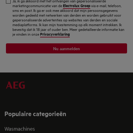
Ja, ik ga akkoord met het ontvangen van gepersonaliseerde
mailadres
Electrolux Groep
marketingcommunicatie van de
via e-mail, telefoon,
sms en post. Ik ga er ook mee akkoord dat mijn persoonsgegevens
in
worden gedeeld met netwerken van derden en worden gebruikt voor
gepersonaliseerde advertenties op websites van derden en sociale
mediaplatforms. Ik kan mijn toestemming op elk moment intrekken. Ik
bevestig dat ik 18 jaar of ouder ben. Meer gedetailleerde informatie kan
Privacyverklaring
je vinden in onze
Nu aanmelden
Populaire categorieën
Wasmachines