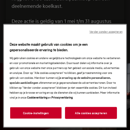
deelnemende koelkast.
Deze actie is geldig van 1 mei t/m 31 augustus
2026.
Verder zonder accepteren
Deze website maakt gebruik van cookies om je een
Ontdek de promotie op koelkasten
gepersonaliseerde ervaring te bieden.
Wij gebruiken cookies en andere vergelijkbare technologieën om onze website te verbeteren
en voor promotionele en marketingdoeleinden. Daarnaast delen wij informatie over je
gebruik van onze website met onze partners op het gebied van sociale media, advertenties
en analyse. Door op "Alle cookies accepteren" te klikken, geef je toestemming voor ons
gebruik van cookies. Hierdoor kunnen wij
je ervaring op de website personaliseren,
afstemmen en je gepersonaliseerde advertenties tonen. Door te
speciale aanbiedingen
klikken op "Verder zonder accepteren" blokkeer je niet-essentiële cookies. Dit kan invloed
hebben op je browse-ervaring en op de diensten die wij kunnen aanbieden. Meer informatie
vind je in onze
Cookieverklaring
en
Privacyverklaring
.
Cookie-instellingen
Alle cookies accepteren