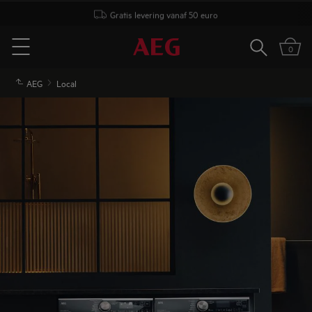
Gratis levering vanaf 50 euro
Zoeken
0
Menu
AEG
Local