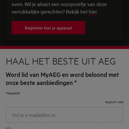
oven. Wil je alvast een voorproefje van deze
verrukkelijke gerechten? Bekijk het
hier
.
Registreer hier je apparaat
HAAL HET BESTE UIT AEG
Word lid van MyAEG en word beloond met
onze beste aanbiedingen
*
*Verplicht
Verplicht veld
Vul
je
e-