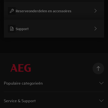
Reserveonderdelen en accessoires
Support
Populaire categorieën
Wasmachines
Drogers
Service & Support
Was-droogcombinaties