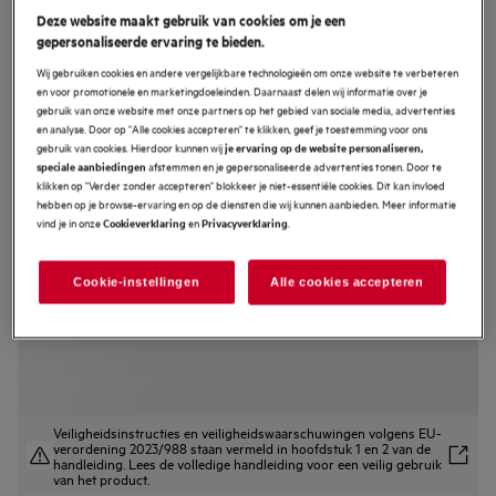
Deze website maakt gebruik van cookies om je een
BES331010M
gepersonaliseerde ervaring te bieden.
6000 SurroundCook® -
Wij gebruiken cookies en andere vergelijkbare technologieën om onze website te verbeteren
Heteluchtoven
en voor promotionele en marketingdoeleinden. Daarnaast delen wij informatie over je
gebruik van onze website met onze partners op het gebied van sociale media, advertenties
4.6 (46)
en analyse. Door op "Alle cookies accepteren" te klikken, geef je toestemming voor ons
gebruik van cookies. Hierdoor kunnen wij
je ervaring op de website personaliseren,
EU productinformatie
afstemmen en je gepersonaliseerde advertenties tonen. Door te
speciale aanbiedingen
Productvoordelen
klikken op "Verder zonder accepteren" blokkeer je niet-essentiële cookies. Dit kan invloed
Overal in de oven gelijkmatig gegaarde gerechten
hebben op je browse-ervaring en op de diensten die wij kunnen aanbieden. Meer informatie
Koken op meerdere niveaus - bereid gelijktijdig verschillende gerechten in
vind je in onze
en
.
Cookieverklaring
Privacyverklaring
deze oven dankzij de ringweerstand
Houd je oven op natuurlijke wijze schoon met stoom, die ontstaat door de
vochtigheid in de oven.
Cookie-instellingen
Alle cookies accepteren
Veiligheidsinstructies en veiligheidswaarschuwingen volgens EU-
verordening 2023/988 staan vermeld in hoofdstuk 1 en 2 van de
handleiding. Lees de volledige handleiding voor een veilig gebruik
van het product.