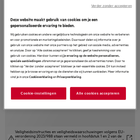
Verder zonder accepteren
TR7PB73FSB
7000 MealAssist met SteamCrisp -
Deze website maakt gebruik van cookies om je een
Heteluchtoven met
gepersonaliseerde ervaring te bieden.
stoomondersteuning met
Wij gebruiken cookies en andere vergelijkbare technologieën om onze website te verbeteren
pyrolysereiniging
en voor promotionele en marketingdoeleinden. Daarnaast delen wij informatie over je
gebruik van onze website met onze partners op het gebied van sociale media, advertenties
4.7 (140)
en analyse. Door op "Alle cookies accepteren" te klikken, geef je toestemming voor ons
gebruik van cookies. Hierdoor kunnen wij
je ervaring op de website personaliseren,
afstemmen en je gepersonaliseerde advertenties tonen. Door te
speciale aanbiedingen
EU productinformatie
klikken op "Verder zonder accepteren" blokkeer je niet-essentiële cookies. Dit kan invloed
Productvoordelen
hebben op je browse-ervaring en op de diensten die wij kunnen aanbieden. Meer informatie
De 7000 MealAssist-oven met SteamCrisp® zorgt voor fantastisch eten
vind je in onze
en
.
Cookieverklaring
Privacyverklaring
SteamCrisp® circuleert ovenlucht voor knapperige en sappige resultaten.
CookSmart Touch. Slim koken met een simpele swipe.
Cookie-instellingen
Alle cookies accepteren
Veiligheidsinstructies en veiligheidswaarschuwingen volgens EU-
verordening 2023/988 staan vermeld in hoofdstuk 1 en 2 van de
handleiding. Lees de volledige handleiding voor een veilig gebruik