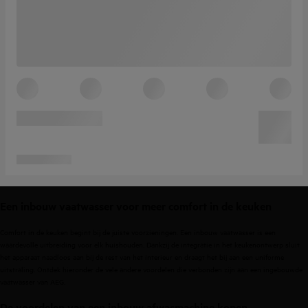
Een inbouw vaatwasser voor meer comfort in de keuken
Comfort in de keuken begint bij de juiste voorzieningen. Een inbouw vaatwasser is een
waardevolle uitbreiding voor elk huishouden. Dankzij de integratie in het keukenontwerp sluit
het apparaat naadloos aan bij de rest van het interieur en draagt het bij aan een uniforme
uitstraling. Ontdek hieronder de vele andere voordelen die verbonden zijn aan een ingebouwde
vaatwasser van AEG.
De voordelen van een inbouw afwasmachine kopen