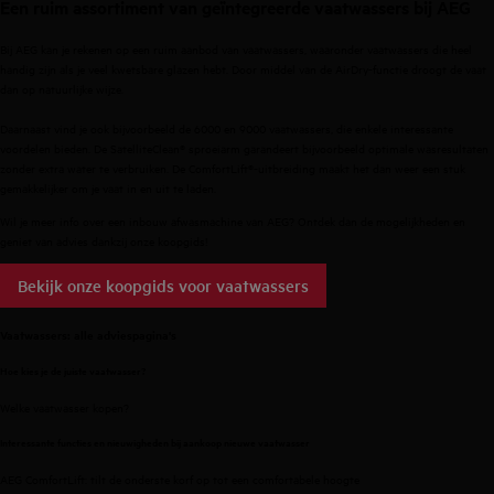
Een ruim assortiment van geïntegreerde vaatwassers bij AEG
Bij AEG kan je rekenen op een ruim aanbod van vaatwassers, waaronder vaatwassers die heel
handig zijn als je veel kwetsbare glazen hebt. Door middel van de AirDry-functie droogt de vaat
dan op natuurlijke wijze.
Daarnaast vind je ook bijvoorbeeld de
6000
en
9000
vaatwassers, die enkele interessante
voordelen bieden. De SatelliteClean® sproeiarm garandeert bijvoorbeeld optimale wasresultaten
zonder extra water te verbruiken. De ComfortLift®-uitbreiding maakt het dan weer een stuk
gemakkelijker om je vaat in en uit te laden.
Wil je meer info over een inbouw afwasmachine van AEG? Ontdek dan de mogelijkheden en
geniet van advies dankzij onze koopgids!
Bekijk onze koopgids voor vaatwassers
Vaatwassers: alle adviespagina's
Hoe kies je de juiste vaatwasser?
Welke vaatwasser kopen?
Interessante functies en nieuwigheden bij aankoop nieuwe vaatwasser
AEG ComfortLift: tilt de onderste korf op tot een comfortabele hoogte