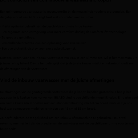
Een geïntegreerde vaatwasser is tegenwoordig bij de meeste huishoudens erg populair. Een
dergelijk model van AEG brengt heel wat voordelen met zich mee:
· Maakt optimaal gebruik van de beschikbare ruimte in de keuken.
· Een ergonomische vormgeving voor meer comfort, dankzij de ComfortLift® technologie.
· Zo goed als geluidloos.
· Verschillende breedtes, dus een oplossing voor elke keuken.
· Een overzichtelijk display voor extra gebruiksgemak.
Kortom, kiezen voor een inbouw vaatwasser van AEG is een slimme zet. Wil je het maximum uit
je investering halen? Dan is het belangrijk dat je de juiste keuzes maakt en rekening houdt met
de afmetingen van de vaatwasser.
Vind de inbouw vaatwasser met de juiste afmetingen
De afmetingen van de geïntegreerde vaatwasser die je koopt, bepalen grotendeels hoe je het
apparaat in je keuken kunt verwerken. Bij AEG vind je verschillende mogelijkheden. Er is uiteraard
een ruime keuze aan modellen met een
standaardafmeting van 60 cm breed
, maar er zijn ook
heel wat
compactere modellen
te vinden van
45 cm
of 55 cm breed.
Zo heeft iedereen de mogelijkheid om een inbouw afwasmachine te gebruiken. Houd wel
rekening met het feit dat de breedte van de vaatwasser ook de beschikbare ruimte voor je vaat
beïnvloedt!