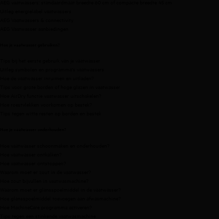
AEG vaatwassers:
standaardmaat breedte 60 cm
of
compacte breedte 45 cm
Uitleg energielabel vaatwassers
AEG Vaatwassers & connectivity
AEG Vaatwasser aanbiedingen
Hoe je vaatwasser gebruiken?
Tips bij het eerste gebruik van je vaatwasser
Uitleg symbolen en programma's vaatwassers
Hoe de vaatwasser inruimen en uitladen?
Tips voor grote borden of hoge glazen in vaatwasser
Hoe AirDry functie vaatwasser uitschakelen?
Hoe roestvlekken voorkomen op bestek?
Tips tegen witte resten op borden en bestek
Hoe je vaatwasser onderhouden?
Hoe vaatwasser schoonmaken en onderhouden?
Hoe vaatwasser ontkalken?
Hoe vaatwasser ontstoppen?
Waarom moet er zout in de vaatwasser?
Hoe zout bijvullen in vaatwasmachine?
Waarom moet er glansspoelmiddel in de vaatwasser?
Hoe glansspoelmiddel toevoegen aan afwasmachine?
Hoe MachineCare programma activeren?
Tips tegen een stinkende vaatwasmachine