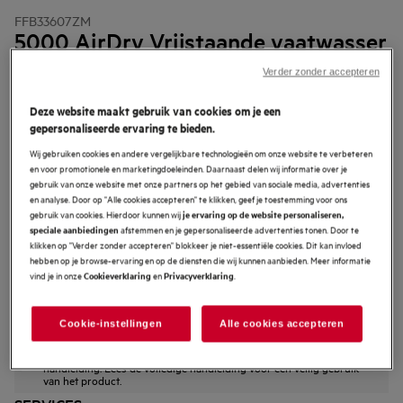
FFB33607ZM
5000 AirDry Vrijstaande vaatwasser
Verder zonder accepteren
4.2 (18)
Deze website maakt gebruik van cookies om je een
EU productinformatie
gepersonaliseerde ervaring te bieden.
Productvoordelen
Wij gebruiken cookies en andere vergelijkbare technologieën om onze website te verbeteren
AirDry opent de deur om de vaat met een luchtstroom te drogen.
en voor promotionele en marketingdoeleinden. Daarnaast delen wij informatie over je
Natuurlijke luchtstroom met Airdry
gebruik van onze website met onze partners op het gebied van sociale media, advertenties
Programma's van een half uur voor snel, efficiënt wassen
en analyse. Door op "Alle cookies accepteren" te klikken, geef je toestemming voor ons
gebruik van cookies. Hierdoor kunnen wij
je ervaring op de website personaliseren,
afstemmen en je gepersonaliseerde advertenties tonen. Door te
speciale aanbiedingen
klikken op "Verder zonder accepteren" blokkeer je niet-essentiële cookies. Dit kan invloed
hebben op je browse-ervaring en op de diensten die wij kunnen aanbieden. Meer informatie
vind je in onze
en
.
Cookieverklaring
Privacyverklaring
Cookie-instellingen
Alle cookies accepteren
Veiligheidsinstructies en veiligheidswaarschuwingen volgens EU-
verordening 2023/988 staan vermeld in hoofdstuk 1 en 2 van de
handleiding. Lees de volledige handleiding voor een veilig gebruik
van het product.