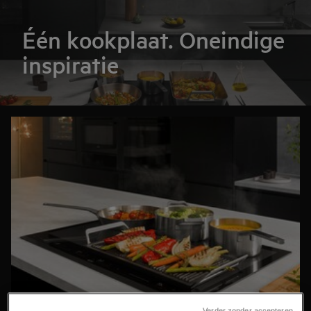
Één kookplaat. Oneindige
inspiratie
Verder zonder accepteren