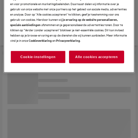
milieuvriendelijk zijn.
en voor promotionele en marketingdoeleinden. Daarnaast delen wij informatie over je
Het microplastic filter helpt bij het opvangen van microplastic
gebruik van onze website met onze partners op het gebied van sociale media, advertenties
vezels die vrijkomen bij het wassen van synthetische kleding
en analyse. Door op "Alle cookies accepteren" te klikken, geef je toestemming voor ons
gebruik van cookies. Hierdoor kunnen wij
je ervaring op de website personaliseren,
en textiel.
afstemmen en je gepersonaliseerde advertenties tonen. Door te
speciale aanbiedingen
klikken op "Verder zonder accepteren" blokkeer je niet-essentiële cookies. Dit kan invloed
hebben op je browse-ervaring en op de diensten die wij kunnen aanbieden. Meer informatie
vind je in onze
en
.
Cookieverklaring
Privacyverklaring
Cookie-instellingen
Alle cookies accepteren