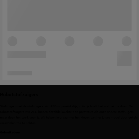
Robotstofzuigers
Stofzuigen met de stofzuigers van AEG is gemakkelijk, maar je hoeft het niet zelf te doen. De
robotstofzuigers van AEG bieden dezelfde kwaliteit en prestaties als onze andere stofzuigers
maar doen het werk voor je. Wij helpen je graag met het kiezen van het juiste model door enkele
verschillen toe te lichten.
Gebruiksduur