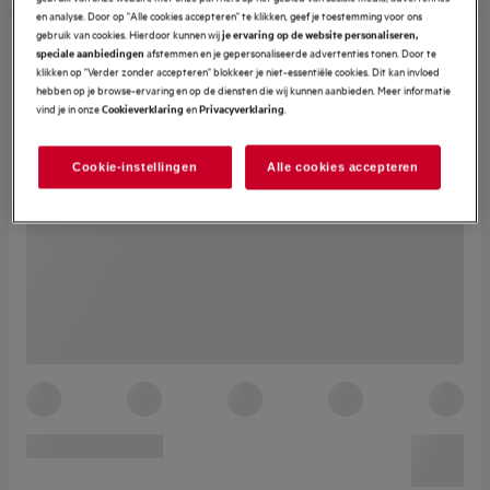
en analyse. Door op "Alle cookies accepteren" te klikken, geef je toestemming voor ons
gebruik van cookies. Hierdoor kunnen wij
je ervaring op de website personaliseren,
afstemmen en je gepersonaliseerde advertenties tonen. Door te
speciale aanbiedingen
klikken op "Verder zonder accepteren" blokkeer je niet-essentiële cookies. Dit kan invloed
hebben op je browse-ervaring en op de diensten die wij kunnen aanbieden. Meer informatie
vind je in onze
en
.
Cookieverklaring
Privacyverklaring
Cookie-instellingen
Alle cookies accepteren