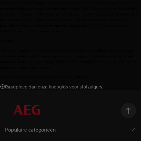
Wanneer je een robotstofzuiger uitzoekt is het belangrijk om te weten wat te gebruiksduur. Hoe
groter de te stofzuigen oppervlakte, hoe langer de gebruiksduur die nodig is om deze zonder
laden schoon te maken. De RX8 heeft een gebruiksduur van 40 minuten en een laadduur van 3
uur, hierdoor is hij vooral geschikt voor het stofzuigen van enkele ruimtes. De RX9.2 is
beschikbaar in verschillende soorten, met een gebruiksduur van 70 of 120 minuten en een
laadtijd van één uur, 70 minuten of twee uur.
AEG app
Alle robotstofzuigers van AEG zijn gemakkelijk te besturen via de AEG app. Hierdoor is een
afstandsbediening overbodig en kun je de robotstofzuiger ook besturen wanneer je zelf niet
thuis bent. De app houdt een handige kaart voor je bij waarop je kunt zien welke delen van de
ruimte je stofzuiger gereinigd heeft.
Wil je meer weten over onze verschillende soorten stofzuigers?
Raadpleeg dan onze koopgids voor stofzuigers.
Populaire categorieën