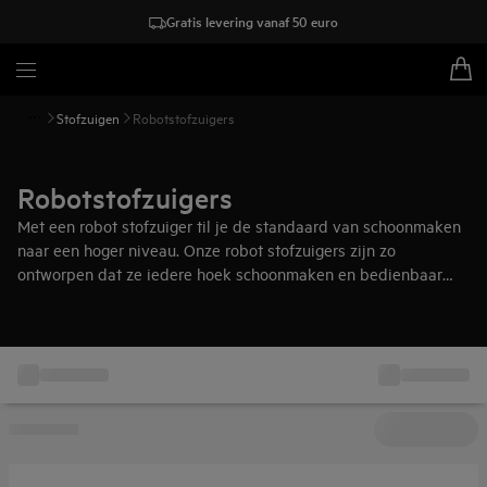
Gratis levering vanaf 50 euro
Stofzuigen
Robotstofzuigers
Robotstofzuigers
Met een robot stofzuiger til je de standaard van schoonmaken
naar een hoger niveau. Onze robot stofzuigers zijn zo
ontworpen dat ze iedere hoek schoonmaken en bedienbaar
met de AEG App. Onze robot stofzuiger werkt volledig
autonoom. Zo hou je tijd over voor andere dingen.