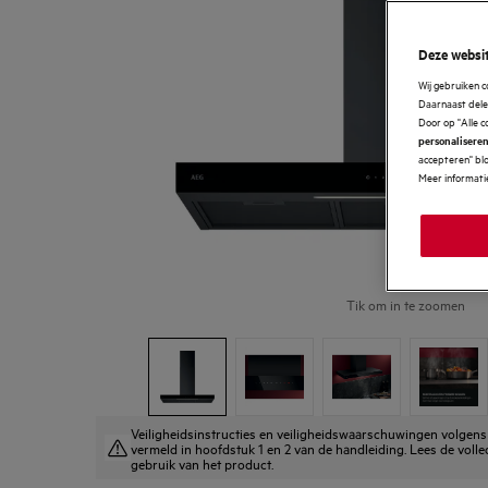
Deze websit
Wij gebruiken 
Daarnaast delen
Door op "Alle c
personaliseren
accepteren" blo
Meer informatie
Tik om in te zoomen
Veiligheidsinstructies en veiligheidswaarschuwingen volge
vermeld in hoofdstuk 1 en 2 van de handleiding. Lees de volle
gebruik van het product.