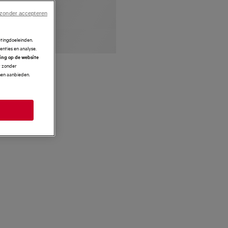
 zonder accepteren
etingdoeleinden.
enties en analyse.
ring op de website
r zonder
nnen aanbieden.