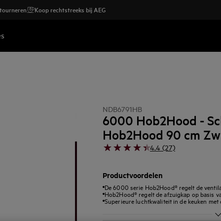
etourneren
Koop rechtstreeks bij AEG
es
NDB6791HB
6000 Hob2Hood - Sc
Hob2Hood 90 cm Zw
4.4 (27)
Productvoordelen
De 6000 serie Hob2Hood® regelt de ventila
Hob2Hood® regelt de afzuigkap op basis va
Superieure luchtkwaliteit in de keuken met