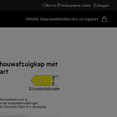
Bel ons
Verkoopadres zoeken
Inloggen
Ontdek
Duurzaamheid
Service en support
houwafzuigkap met
art
EU productinformatie
torsnelheid voor je.
n de kookplaatinstellingen.
 de ExtractionTech Pro afzuigkap.