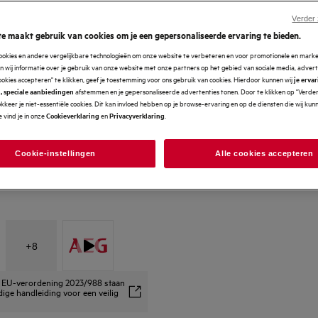
Verder
e maakt gebruik van cookies om je een gepersonaliseerde ervaring te bieden.
cookies en andere vergelijkbare technologieën om onze website te verbeteren en voor promotionele en mark
 wij informatie over je gebruik van onze website met onze partners op het gebied van sociale media, advert
ookies accepteren" te klikken, geef je toestemming voor ons gebruik van cookies. Hierdoor kunnen wij
je erva
afstemmen en je gepersonaliseerde advertenties tonen. Door te klikken op "Verde
, speciale aanbiedingen
kkeer je niet-essentiële cookies. Dit kan invloed hebben op je browse-ervaring en op de diensten die wij ku
 vind je in onze
en
.
Cookieverklaring
Privacyverklaring
Cookie-instellingen
Alle cookies accepteren
+
8
ns EU-verordening 2023/988 staan
dige handleiding voor een veilig