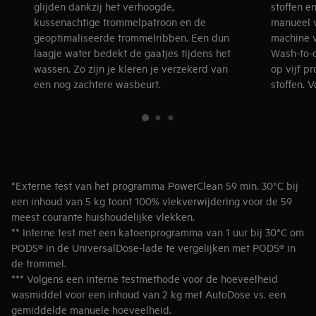
glijden dankzij het verhoogde,
stoffen e
kussenachtige trommelpatroon en de
manueel 
geoptimaliseerde trommelribben. Een dun
machine v
laagje water bedekt de gaatjes tijdens het
Wash-to-d
wassen. Zo zijn je kleren je verzekerd van
op vijf p
een nog zachtere wasbeurt.
stoffen. 
verzorgin
*Externe test van het programma PowerClean 59 min. 30°C bij
een inhoud van 5 kg toont 100% vlekverwijdering voor de 59
meest courante huishoudelijke vlekken.
** Interne test met een katoenprogramma van 1 uur bij 30°C om
PODS® in de UniversalDose-lade te vergelijken met PODS® in
de trommel.
*** Volgens een interne testmethode voor de hoeveelheid
wasmiddel voor een inhoud van 2 kg met AutoDose vs. een
gemiddelde manuele hoeveelheid.