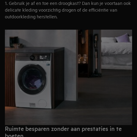
1. Gebruik je af en toe een droogkast? Dan kun je voortaan ook
delicate kleding voorzichtig drogen of de efficiëntie van
outdoorkleding herstellen.
2. Heb je een drukke agenda? Dan kan je alles programmeren
en moet je er verder niet meer aan denken. Aangezien je alles
wat je wast met AEG ook kan drogen, is het gemakkelijk om 's
ochtends de deur uit te gaan, wetende dat je kleren bij
thuiskomst weer droog zullen zijn.
3. Het is de perfecte oplossingen voor compacte woonruimtes,
waar je maar plaats hebt voor een apparaat. Bovendien krijg je
het beste van de wasmachines en droogkasten van AEG in
één.
Ruimte besparen zonder aan prestaties in te
boeten