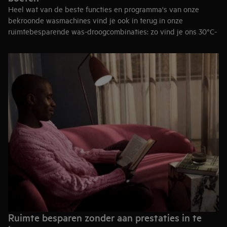
Heel wat van de beste functies en programma's van onze
bekroonde wasmachines vind je ook in terug in onze
ruimtebesparende was-droogcombinaties: zo vind je ons 30°C-
snelwasprogramma voor dagelijkse wasjes, SteamRefresh en
zelfs speciale programma's voor delicate en outdoorkleding
terug in het aanbod was-droogcombinaties van AEG.
Onze wastoestellen zijn opgedeeld in verschillende series, van
de 6000- tot de 9000-serie. Elke serie biedt meer
mogelijkheden, dus hoe hoger de serie, hoe meer opties voor
kledingverzorging. Met onze handige vergelijktool voor het
assortiment was-droogcombinaties bekijk je de belangrijkste
productkenmerken in één oogopslag.
Ruimte besparen zonder aan prestaties in te