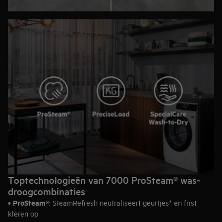
Toptechnologieën van 7000 ProSteam® was-
droogcombinaties
ProSteam®
•
: SteamRefresh neutraliseert geurtjes* en frist
kleren op