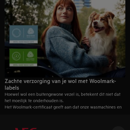
Zachte verzorging van je wol met Woolmark-
labels
Hoewel wol een buitengewone vezel is, betekent dit niet dat
het moeilijk te onderhouden is.
Het Woolmark-certificaat geeft aan dat onze wasmachines en
drogers een speciale behandeling bieden voor delicate wol.
The Woolmark® Company is een gespecialiseerde organisatie
op het gebied van wol. Het kent labels toe aan fabrikanten