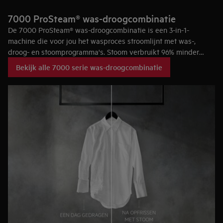
7000 ProSteam® was-droogcombinatie
De 7000 ProSteam® was-droogcombinatie is een 3-in-1-
machine die voor jou het wasproces stroomlijnt met was-,
droog- en stoomprogramma's. Stoom verbruikt 96% minder
water**, is zachter dan wassen en zorgt ervoor dat kleren er
Bekijk alle 7000 serie was-droogcombinatie
langer piekfijn uitzien.