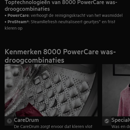
Toptechnologieën van 8000 PowerCare was-
droogcombinaties
PowerCare
•
: verhoogt de reinigingskracht van het wasmiddel
ProSteam®
•
: SteamRefresh neutraliseert geurtjes* en frist
kleren op
PreciseLoad
•
: bespaart water en energie bij kleinere
hoeveelheden
SpecialCare Wash-to-Dry
•
: trommelbeweging aangepast aan
Kenmerken 8000 PowerCare was-
verschillende stoffen
droogcombinaties
CareDrum
Specia
De CareDrum zorgt ervoor dat kleren vlot
Was en dr