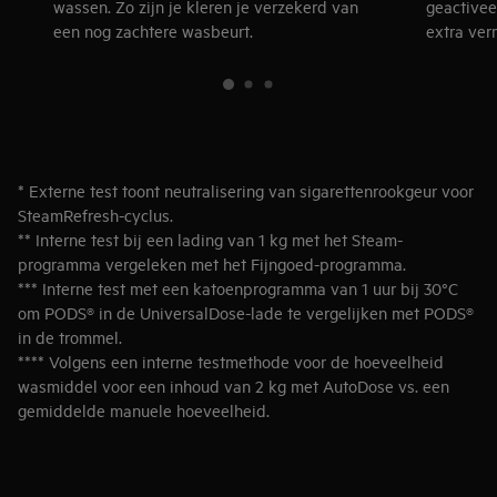
wassen. Zo zijn je kleren je verzekerd van
geactivee
een nog zachtere wasbeurt.
extra ver
vlekken t
wasbeurte
* Externe test toont neutralisering van sigarettenrookgeur voor
SteamRefresh-cyclus.
** Interne test bij een lading van 1 kg met het Steam-
programma vergeleken met het Fijngoed-programma.
*** Interne test met een katoenprogramma van 1 uur bij 30°C
om PODS® in de UniversalDose-lade te vergelijken met PODS®
in de trommel.
**** Volgens een interne testmethode voor de hoeveelheid
wasmiddel voor een inhoud van 2 kg met AutoDose vs. een
gemiddelde manuele hoeveelheid.