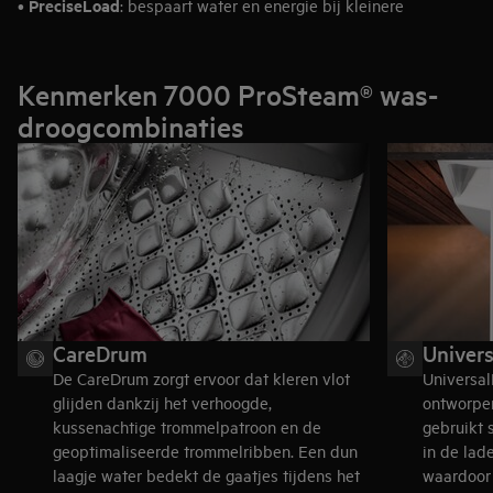
PreciseLoad
•
: bespaart water en energie bij kleinere
hoeveelheden
SpecialCare Wash-to-Dry
•
: trommelbeweging aangepast aan
verschillende stoffen
Kenmerken 7000 ProSteam® was-
droogcombinaties
CareDrum
Univer
De CareDrum zorgt ervoor dat kleren vlot
Universal
glijden dankzij het verhoogde,
ontworpe
kussenachtige trommelpatroon en de
gebruikt 
geoptimaliseerde trommelribben. Een dun
in de lad
laagje water bedekt de gaatjes tijdens het
waardoor