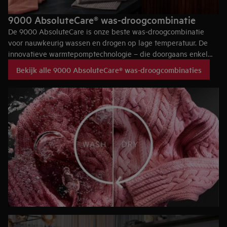
9000 AbsoluteCare® was-droogcombinatie
De 9000 AbsoluteCare is onze beste was-droogcombinatie
voor nauwkeurig wassen en drogen op lage temperatuur. De
innovatieve warmtepomptechnologie – die doorgaans enkel
wordt gebruikt in geavanceerde droogkasten – regelt de
Bekijk alle 9000 AbsoluteCare® was-droogcombinaties
temperaturen en de bewegingen van de trommel zodat alles
op een gelijkmatige manier wordt gewassen en gedroogd. Elke
keer opnieuw.