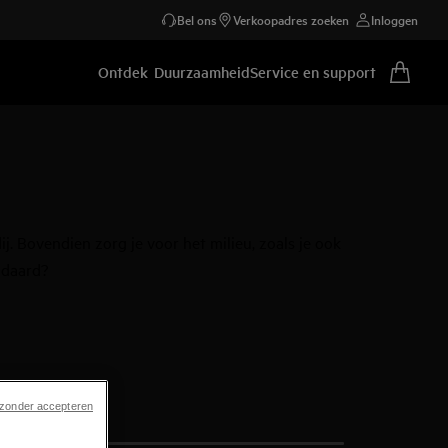
Bel ons
Verkoopadres zoeken
Inloggen
Ontdek
Duurzaamheid
Service en support
. Bovendien zorg je voor het milieu, zoals je ook
ndaard?
 zonder accepteren