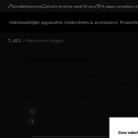
Installatieservices
Gratis levering vanaf 50 euro
14 dagen zorgeloos r
Huishoudelijke apparaten
Onderdelen & accessoires
Promoti
AEG
Wassen en drogen
Wasmachines en drogers
Verander de regels met een wasmachine, droger of wa
voor je kleding zorgt. Waarom zou je genoegen nem
Kies een productcategorie
Deze websit