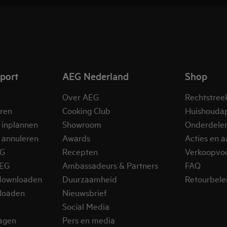
pport
AEG Nederland
Shop
Over AEG
Rechtstree
eren
Cooking Club
Huishouda
 inplannen
Showroom
Onderdele
 annuleren
Awards
Acties en 
EG
Recepten
Verkoopvo
AEG
Ambassadeurs & Partners
FAQ
downloaden
Duurzaamheid
Retourbele
loaden
Nieuwsbrief
Social Media
ragen
Pers en media