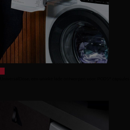
UniversalDose, een unieke lade ontworpen voor PODS® capsules