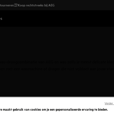
etourneren
Koop rechtstreeks bij AEG
es
s-droogcombinatie van AEG en was zelfs je meest delicate kledij
en met een wasmachine of droger die niet voldoet aan jouw sta
Verder
e maakt gebruik van cookies om je een gepersonaliseerde ervaring te bieden.