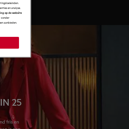
etingdoeleinden.
enties en analyse.
ring op de website
r zonder
Drogers
nnen aanbieden.
IN 25
d fris en
sen is een