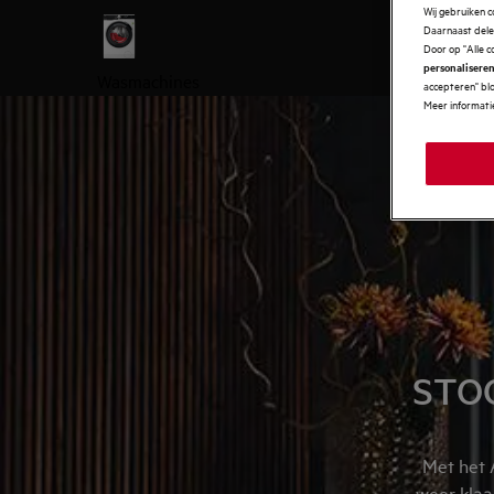
Wij gebruiken 
Daarnaast delen
Door op "Alle c
personaliseren
Wasmachines
accepteren" blo
Meer informatie
STOO
Met het 
weer klaa