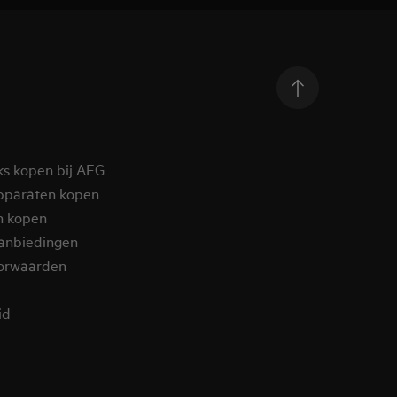
ks kopen bij AEG
pparaten kopen
n kopen
aanbiedingen
orwaarden
id