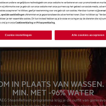
cookies en andere vergelijkbare technologieën om onze website te verbeteren en voor promotionele en mark
 wij informatie over je gebruik van onze website met onze partners op het gebied van sociale media, advert
ookies accepteren" te klikken, geef je toestemming voor ons gebruik van cookies. Hierdoor kunnen wij
je erva
afstemmen en je gepersonaliseerde advertenties tonen. Door te klikken op "Verde
, speciale aanbiedingen
kkeer je niet-essentiële cookies. Dit kan invloed hebben op je browse-ervaring en op de diensten die wij ku
 vind je in onze
en
.
Cookieverklaring
Privacyverklaring
Cookie-instellingen
Alle cookies accepteren
M IN PLAATS VAN WASSEN. 
MIN. MET -96% WATER
AEG SteamRefresh-programma krijg je de outfit van gisteravon
r voor gebruik in slechts 25 minuten. Stomen in plaats van was