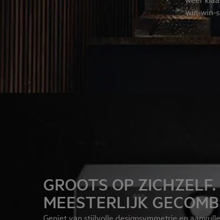
win-win-s
GROOTS OP ZICHZELF.
MEESTERLIJK GECOMB
Geniet van stijlvolle designsymmetrie en aanvull