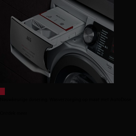
Nauwkeurige dosering. Wasverzorging op maat met AutoDose
Ontdek meer