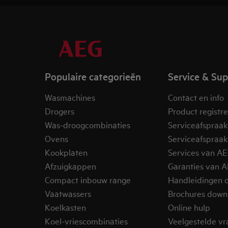
Populaire categorieën
Service & Su
Wasmachines
Contact en info
Drogers
Product registr
Was-droogcombinaties
Serviceafspraak
Ovens
Serviceafspraak
Kookplaten
Services van A
Afzuigkappen
Garanties van 
Compact inbouw range
Handleidingen 
Vaatwassers
Brochures down
Koelkasten
Online hulp
Koel-vriescombinaties
Veelgestelde v