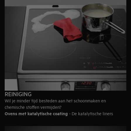
Daarnaast is een inductiekookplaat zuiniger dan een
gaskookplaat. Lees hier meer over de
duurzaamheid van onze
keuken producten
.
REINIGING
Wil je minder tijd besteden aan het schoonmaken en
chemische stoffen vermijden?
Ovens met katalytische coating
- De katalytische liners
oxideren vet en voedselresten in de ovens wanneer deze tot
230°C worden opgewarmd. Gewoon de as wegvegen voor