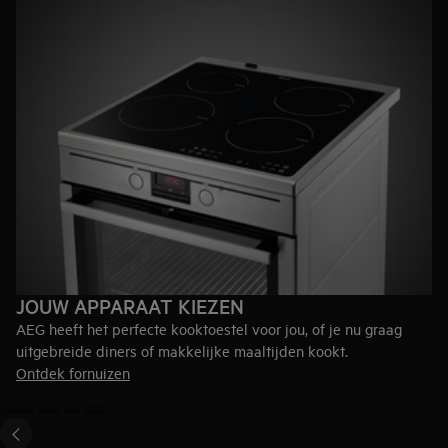
perfect schone resultaten.
Zelfreinigende ovens
- Pyrolytische ovens verwarmen tot
500°C waardoor vuil, vet en voedselresten in de oven
omgetoverd worden tot assen die je makkelijk met een
vochtige doek kunt wegvegen.
Kookplaat met inductie
- Een inductiekookplaat is
eenvoudiger schoon te maken, dan een vitrokeramisch
exemplaar. Bij inductie zit de warmte namelijk in de potten en
niet in de kookplaat. Zo vermijdt je aangekoekte vlekken en
verwijder je vuil makkelijk met een vochtige doek.
JOUW APPARAAT KIEZEN
AEG heeft het perfecte kooktoestel voor jou, of je nu graag
uitgebreide diners of makkelijke maaltijden kookt.
Ontdek fornuizen
Ontdek meer met AEG