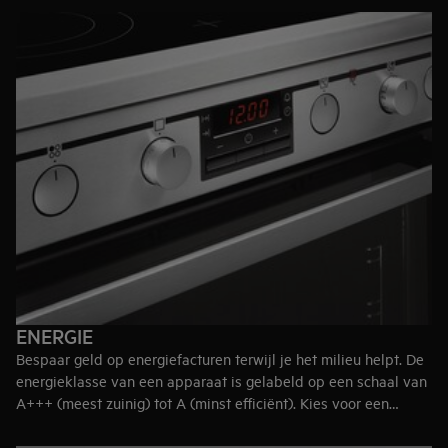
mensen.
40 – 70 liter
– best geschikt voor een huishouden van drie tot
vier personen.
De meeste AEG fornuizen worden geleverd met een dubbele
oven, zodat je tegelijkertijd kunt grillen en koken. Wanneer je
de fornuizen met een dubbele oven bekijkt, is het gebruikelijk
om hun grootste compartimenten te vergelijken.
Top-tip:
Verhoog de kookcapaciteit door een apparaat te
selecteren met extra bakplaatposities in de oven.
ENERGIE
Bespaar geld op energiefacturen terwijl je het milieu helpt. De
energieklasse van een apparaat is gelabeld op een schaal van
A+++ (meest zuinig) tot A (minst efficiënt). Kies voor een
fornuis met een energieklasse, zoals A of hoger.