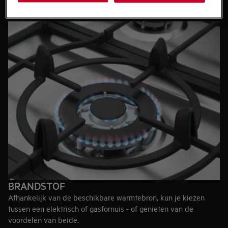
60cm-breed – Vrijstaande kooktoestellen
biedt de keuze om
te combineren tussen verschillende soorten fornuizen en ovens
die fantastische flexibiliteit bieden.
100cm-breed – Range cookers
zijn ruimer en hebben een
buitengewone capaciteit. Dankzij de extra breedte heeft het
fornuis zes verwarmingszones in de plaats van de standaard
vier.
Top-tip:
Wanneer je besluit om een nieuw fornuis of oven aan
te schaffen, blader dan in onze koopgidsen voor
fornuizen
en
ovens
om de beste keuze te maken.
BRANDSTOF
Afhankelijk van de beschikbare warmtebron, kun je kiezen
tussen een elektrisch of gasfornuis - of genieten van de
voordelen van beide.