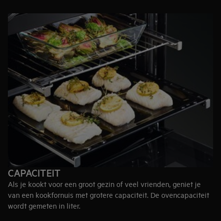
Gasfornuizen
bieden een onmiddellijke en precieze
warmtecontrole. Het is een superieure keuze als je krachtige
warmte nodig hebt voor een roerbakschotel.
Elektrisch kookfornuis
is eenvoudig schoon te maken en
wordt uitgerust met intelligente functies. De gelijkmatige
warmtedistributie in elektrische ovens maakt deze ideaal om
te bakken.
Kookfornuizen met dubbele brandstof
combineren de
voordelen van zowel elektriciteit als gas. Kies voor het
assortiment van AEG die een multifunctionele elektrische oven
combineert met een ruim gasfornuis.
CAPACITEIT
Als je kookt voor een groot gezin of veel vrienden, geniet je
van een kookfornuis met grotere capaciteit. De ovencapaciteit
wordt gemeten in liter.
70+ liter
– perfect voor grotere huisgezinnen van vier of meer