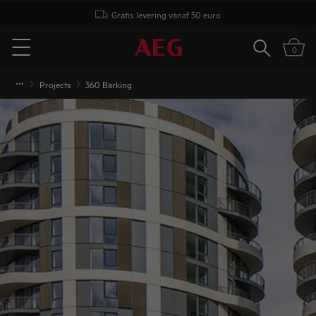
Gratis levering vanaf 50 euro
Zoeken
0
Menu
Projects
360 Barking