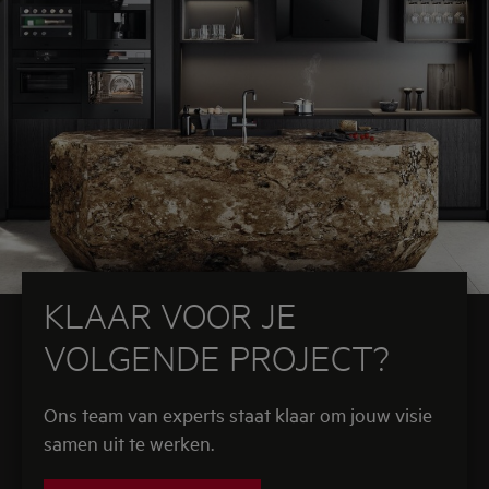
gebouw van stroom te voorzien, en met PV-
zonnepanelen op het dak, waardoor ze energie-
efficiënt en duurzaam zijn.
Een conciërgeservice, waarbij er altijd iemand
aanwezig is om leveringen aan te nemen en
bezoekers te ontvangen, biedt gemak en waarborgt
de veiligheid van de bewoners, net als de CCTV en
het audiovisuele intercomsysteem.
KLAAR VOOR JE
VOLGENDE PROJECT?
Ons team van experts staat klaar om jouw visie
samen uit te werken.