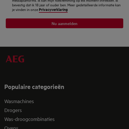
mediaplatforms. Ik kan mijn toestemming op elk moment intrekken. Ik
bevestig dat ik 18 jaar of ouder ben. Meer gedetailleerde informatie kan
Privacyverklaring
je vinden in onze
Nu aanmelden
Populaire categorieën
Wasmachines
Drogers
Was-droogcombinaties
Ovens