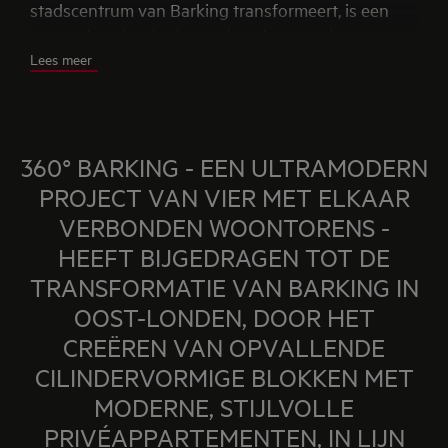
stadscentrum van Barking transformeert, is een
centraal project in de vernieuwing van de
Lees meer
woonwijk Barking. Ontwikkeld door Swan in
samenwerking met de London Borough of Barking
and Dagenham (LBBD) en de burgemeester van
Londen (die 29,1 miljoen pond aan financiering
360° BARKING - EEN ULTRAMODERN
voor huisvestingszones verstrekt). Het project
heeft 291 woningen opgeleverd, waarvan 96
PROJECT VAN VIER MET ELKAAR
betaalbare, met voorrang voor lokale bewoners.
VERBONDEN WOONTORENS -
Het biedt een hoog percentage van woningen in
HEEFT BIJGEDRAGEN TOT DE
gedeeld eigenschap (33%), waardoor zowel jonge
TRANSFORMATIE VAN BARKING IN
professionals als gezinnen op de eigendomsladder
OOST-LONDEN, DOOR HET
geraken.
CREËREN VAN OPVALLENDE
CILINDERVORMIGE BLOKKEN MET
MODERNE, STIJLVOLLE
PRIVÉAPPARTEMENTEN, IN LIJN