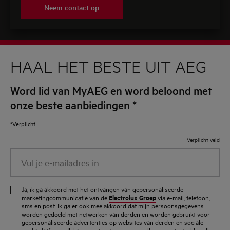
Neem contact op
HAAL HET BESTE UIT AEG
Word lid van MyAEG en word beloond met
onze beste aanbiedingen
*
*Verplicht
Verplicht veld
Vul
je
e-
Ja, ik ga akkoord met het ontvangen van gepersonaliseerde
mailadres
Electrolux Groep
marketingcommunicatie van de
via e-mail, telefoon,
sms en post. Ik ga er ook mee akkoord dat mijn persoonsgegevens
in
worden gedeeld met netwerken van derden en worden gebruikt voor
gepersonaliseerde advertenties op websites van derden en sociale