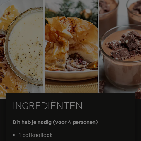
van onze AEG (stoom)oven en AEG-
inductiekookplaat! Zo tillen we onze kookkunsten
naar een hoger niveau, zonder heel veel
verschillende ingrediënten te gebruiken. Dit recept
is gemaakt door onze ambassadeurs van
Chickslovefood.
INGREDIËNTEN
Dit heb je nodig (voor 4 personen)
1 bol knoflook