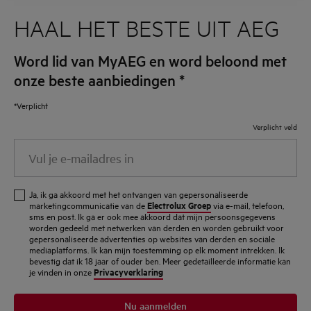
HAAL HET BESTE UIT AEG
Word lid van MyAEG en word beloond met
onze beste aanbiedingen
*
*Verplicht
Verplicht veld
Vul
je
e-
Ja, ik ga akkoord met het ontvangen van gepersonaliseerde
mailadres
Electrolux Groep
marketingcommunicatie van de
via e-mail, telefoon,
sms en post. Ik ga er ook mee akkoord dat mijn persoonsgegevens
in
worden gedeeld met netwerken van derden en worden gebruikt voor
gepersonaliseerde advertenties op websites van derden en sociale
mediaplatforms. Ik kan mijn toestemming op elk moment intrekken. Ik
bevestig dat ik 18 jaar of ouder ben. Meer gedetailleerde informatie kan
Privacyverklaring
je vinden in onze
Nu aanmelden