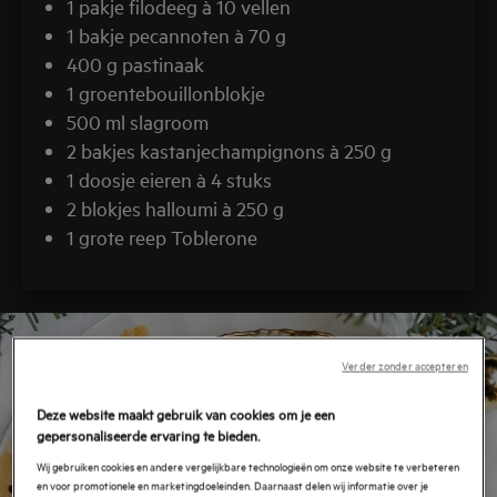
1 pakje filodeeg à 10 vellen
1 bakje pecannoten à 70 g
400 g pastinaak
1 groentebouillonblokje
500 ml slagroom
2 bakjes kastanjechampignons à 250 g
1 doosje eieren à 4 stuks
2 blokjes halloumi à 250 g
1 grote reep Toblerone
Verder zonder accepteren
Deze website maakt gebruik van cookies om je een
gepersonaliseerde ervaring te bieden.
Wij gebruiken cookies en andere vergelijkbare technologieën om onze website te verbeteren
en voor promotionele en marketingdoeleinden. Daarnaast delen wij informatie over je