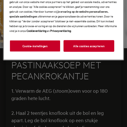
gebruik van onze website met onze partners op het gebied van sociale media, advertenties
en analyse. Door op "Alle cookies accepteren" te klikken, geef je toestemming voor ons
gebruik van cookies. Hierdoor kunnen wij
je ervaring op de website personaliseren,
afstemmen en je gepersonaliseerde advertenties tonen. Door te
speciale aanbiedingen
klikken op "Verder zonder accepteren" blokkeer je niet-essentiële cookies. Dit kan invloed
hebben op je browse-ervaring en op de diensten die wij kunnen aanbieden. Meer informatie
vind je in onze
Cookieverklaring
en
Privacyverklaring
.
Cookie-instellingen
Alle cookies accepteren
GEPOFTE KNOFLOOK-
PASTINAAKSOEP MET
PECANKROKANTJE
1. Verwarm de AEG (stoom)oven voor op 180
graden hete lucht.
2. Haal 2 teentjes knoflook uit de bol en leg
apart. Leg de bol knoflook op een stukje