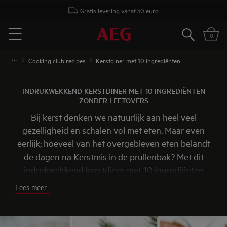
Gratis levering vanaf 50 euro
Zoeken
0
Menu
Cooking club recipes
Kerstdiner met 10 ingrediënten
INDRUKWEKKEND KERSTDINER MET 10 INGREDIËNTEN
ZONDER LEFTOVERS
Bij kerst denken we natuurlijk aan heel veel
gezelligheid en schalen vol met eten. Maar even
eerlijk; hoeveel van het overgebleven eten belandt
de dagen na Kerstmis in de prullenbak? Met dit
indrukwekkend kerstdiner met 10 ingrediënten
zonder leftovers voorkom je dit soort
Lees meer
voedselverspilling. Daar houden we namelijk niet
van! Hoe we met zo weinig ingrediënten dan toch
een lekker diner op tafel zetten? Nou, met behulp