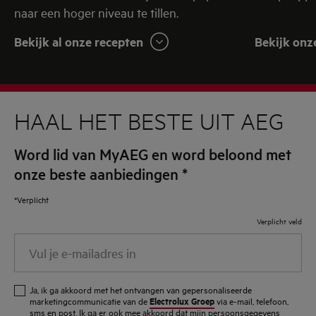
naar een hoger niveau te tillen.
Bekijk al onze recepten
Bekijk onz
HAAL HET BESTE UIT AEG
Word lid van MyAEG en word beloond met
onze beste aanbiedingen
*
*Verplicht
Verplicht veld
Vul
je
e-
Ja, ik ga akkoord met het ontvangen van gepersonaliseerde
mailadres
Electrolux Groep
marketingcommunicatie van de
via e-mail, telefoon,
sms en post. Ik ga er ook mee akkoord dat mijn persoonsgegevens
in