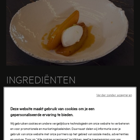
INGREDIËNTEN
- 1 ananas
Verder zonder accepteren
- Marinade ananas
Deze website maakt gebruik van cookies om je een
o Caramel
gepersonaliseerde ervaring te bieden.
o Tonka
Wij gebruiken cookies en andere vergelijkbare technologieën om onze website te verbeteren
o Vanille
en voor promotionele en marketingdoeleinden. Daarnaast delen wij informatie over je
o Kaneel
gebruik van onze website met onze partners op het gebied van sociale media, advertenties
en analyse. Door op "Alle cookies accepteren" te klikken, geef je toestemming voor ons