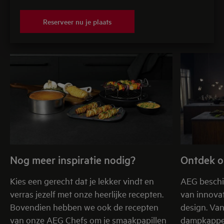
Reserveer nu je plaats
Nog meer inspiratie nodig?
Ontdek o
Kies een gerecht dat je lekker vindt en
AEG beschi
verras jezelf met onze heerlijke recepten.
van innovat
Bovendien hebben we ook de recepten
design. Va
van onze AEG Chefs om je smaakpapillen
dampkappen