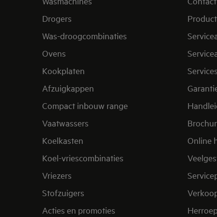
Wasmachines
Contact
Drogers
Product
Was-droogcombinaties
Service
Ovens
Service
Kookplaten
Service
Afzuigkappen
Garanti
Compact inbouw range
Handle
Vaatwassers
Brochu
Koelkasten
Online 
Koel-vriescombinaties
Veelges
Vriezers
Service
Stofzuigers
Verkoo
Acties en promoties
Herroep