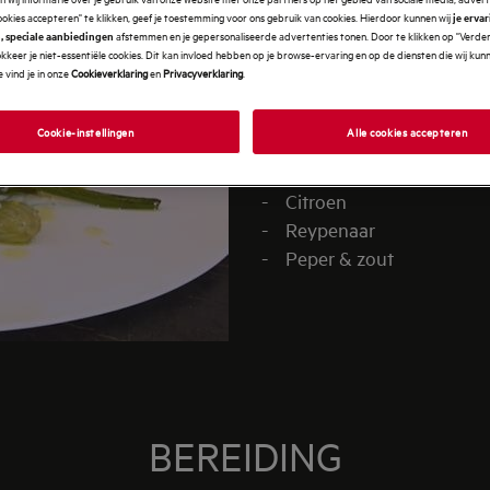
INGREDIË
ookies accepteren" te klikken, geef je toestemming voor ons gebruik van cookies. Hierdoor kunnen wij
je erva
afstemmen en je gepersonaliseerde advertenties tonen. Door te klikken op "Verde
, speciale aanbiedingen
kkeer je niet-essentiële cookies. Dit kan invloed hebben op je browse-ervaring en op de diensten die wij ku
 vind je in onze
Cookieverklaring
en
Privacyverklaring
.
- Mini venkel
- Olijfolie
Cookie-instellingen
Alle cookies accepteren
- Venkelzaad
- Korianderzaad
- Citroen
- Reypenaar
- Peper & zout
BEREIDING