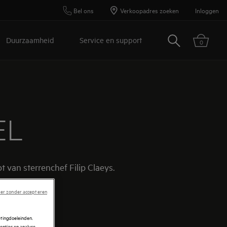
Bel ons
Verkoopadres zoeken
Inloggen
Zoeken
Duurzaamheid
Service en support
0
EL
 van sterrenchef Filip Claeys.
er zonder accepteren
etingdoeleinden.
enties en analyse.