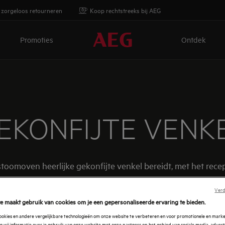
 zorgeloos retourneren
Koop rechtstreeks bij AEG
Promoties
Ontdek
EKONFIJTE VENK
oomoven heerlijke gekonfijte venkel bereidt, met het recept
Verd
e maakt gebruik van cookies om je een gepersonaliseerde ervaring te bieden.
cookies en andere vergelijkbare technologieën om onze website te verbeteren en voor promotionele en mark
 wij informatie over je gebruik van onze website met onze partners op het gebied van sociale media, advert