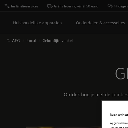
Installatieservices
Gratis levering vanaf 50 euro
14 dagen
Huishoudelijke apparaten
Onderdelen & accessoires
AEG
Local
Gekonfijte venkel
G
Ontdek hoe je met de combi-st
Deze websit
Wij gebruiken 
Daarnaast delen