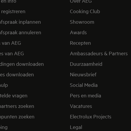
 en info
Over AEG
 registreren
Cooking Club
afspraak inplannen
Showroom
afspraak annuleren
Awards
s van AEG
Recepten
es van AEG
Ambassadeurs & Partners
idingen downloaden
Duurzaamheid
res downloaden
Nieuwsbrief
hulp
Social Media
telde vragen
Pers en media
partners zoeken
Vacatures
ppunten zoeken
Electrolux Projects
ing
Legal