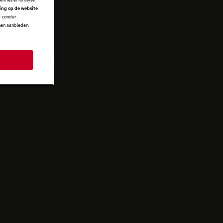
NTEN
ring op de website
r zonder
nnen aanbieden.