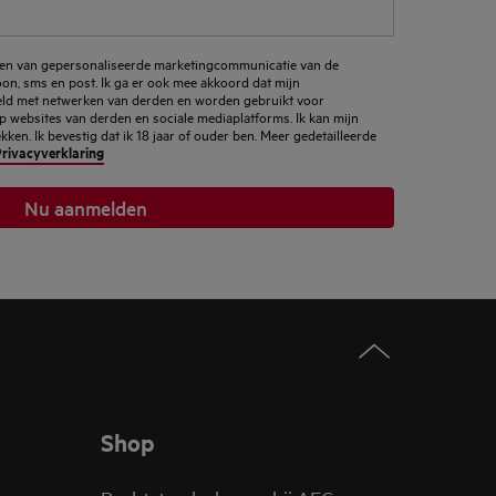
ngen van gepersonaliseerde marketingcommunicatie van de
foon, sms en post. Ik ga er ook mee akkoord dat mijn
d met netwerken van derden en worden gebruikt voor
p websites van derden en sociale mediaplatforms. Ik kan mijn
en. Ik bevestig dat ik 18 jaar of ouder ben. Meer gedetailleerde
rivacyverklaring
Nu aanmelden
Shop