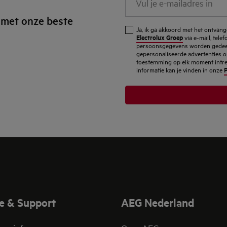
je
 met onze beste
e-
Ja, ik ga akkoord met het ontva
mailadres
Electrolux Groep
via e-mail, tele
persoonsgegevens worden gedeel
in
gepersonaliseerde advertenties o
toestemming op elk moment intrekk
P
informatie kan je vinden in onze
e & Support
AEG Nederland