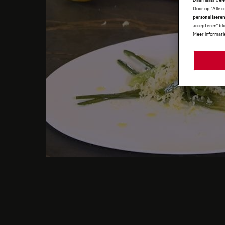
Door op "Alle c
personaliseren
accepteren" blo
Meer informatie