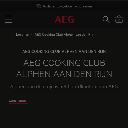
14 dagen zorgeloos retourneren
Zoeken
0
Menu
Locaties
AEG Cooking Club Alphen aan den Rijn
AEG COOKING CLUB ALPHEN AAN DEN RIJN
AEG COOKING CLUB
ALPHEN AAN DEN RIJN
Alphen aan den Rijn is het hoofdkantoor van AEG
Nederland. In onze mooi ingerichte showroom vind
Lees meer
je niet alleen een uitgebreide collectie keukens,
maar ook onze sfeervolle kookstudio. In deze
kookstudio kun je bij een kookworkshop
kennismaken en werken met de nieuwste AEG