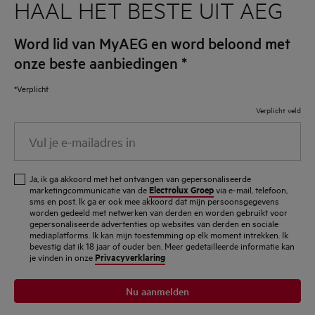
HAAL HET BESTE UIT AEG
Word lid van MyAEG en word beloond met
onze beste aanbiedingen
*
*Verplicht
Verplicht veld
Vul
je
e-
Ja, ik ga akkoord met het ontvangen van gepersonaliseerde
mailadres
Electrolux Groep
marketingcommunicatie van de
via e-mail, telefoon,
sms en post. Ik ga er ook mee akkoord dat mijn persoonsgegevens
in
worden gedeeld met netwerken van derden en worden gebruikt voor
gepersonaliseerde advertenties op websites van derden en sociale
mediaplatforms. Ik kan mijn toestemming op elk moment intrekken. Ik
bevestig dat ik 18 jaar of ouder ben. Meer gedetailleerde informatie kan
Privacyverklaring
je vinden in onze
Nu aanmelden