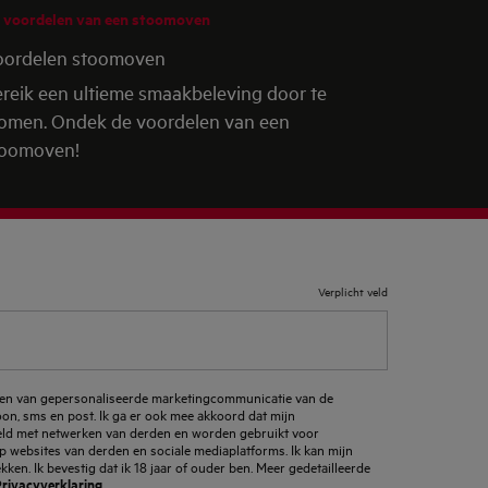
 voordelen van een stoomoven
oordelen stoomoven
reik een ultieme smaakbeleving door te
omen. Ondek de voordelen van een
toomoven!
Verplicht veld
ngen van gepersonaliseerde marketingcommunicatie van de
foon, sms en post. Ik ga er ook mee akkoord dat mijn
d met netwerken van derden en worden gebruikt voor
p websites van derden en sociale mediaplatforms. Ik kan mijn
en. Ik bevestig dat ik 18 jaar of ouder ben. Meer gedetailleerde
rivacyverklaring