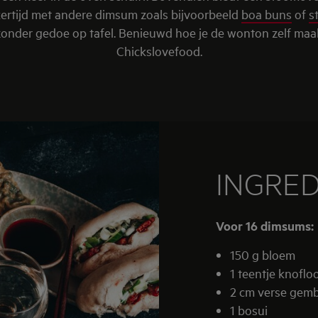
kertijd met andere dimsum zoals bijvoorbeeld
boa buns
of
s
n zonder gedoe op tafel. Benieuwd hoe je de wonton zelf maa
Chickslovefood.
INGRE
Voor 16 dimsums:
150 g bloem
1 teentje knoflo
2 cm verse gem
1 bosui