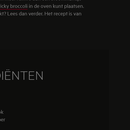
ticky broccoli
in de oven kunt plaatsen.
kt? Lees dan verder. Het recept is van
DIËNTEN
ok
ber