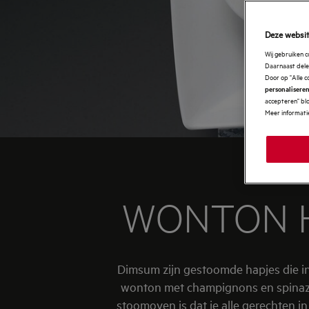
Deze websit
Wij gebruiken 
Daarnaast delen
Door op "Alle c
personaliseren
accepteren" blo
Meer informatie
WONTON H
Dimsum zijn gestoomde hapjes die in 
wonton met champignons en spinazi
stoomoven is dat je alle gerechten 