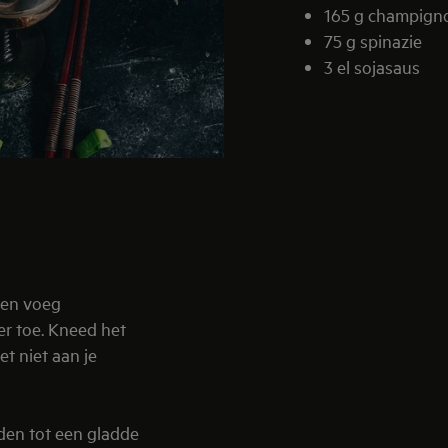
165 g champign
75 g spinazie
3 el sojasaus
 en voeg
er toe. Kneed het
et niet aan je
den tot een gladde