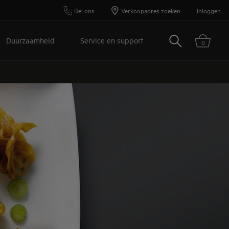
Bel ons
Verkoopadres zoeken
Inloggen
Zoeken
Duurzaamheid
Service en support
0