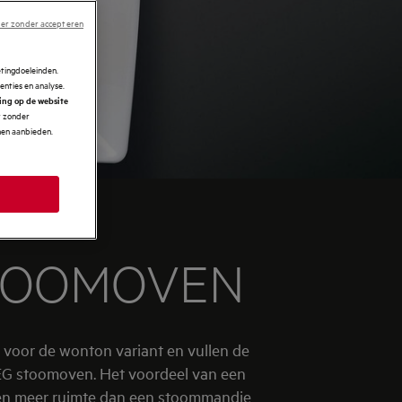
er zonder accepteren
etingdoeleinden.
enties en analyse.
ring op de website
r zonder
nnen aanbieden.
STOOMOVEN
r voor de wonton variant en vullen de
EG stoomoven. Het voordeel van een
oven meer ruimte dan een stoommandje