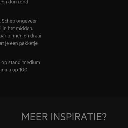
t een dun rond
d. Schep ongeveer
 in het midden.
aar binnen en draai
t je een pakketje
n op stand ‘medium
ramma op 100
MEER INSPIRATIE?