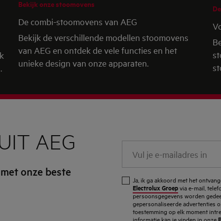
Bekijk onze stoomovens
De
De combi-stoomovens van AEG
V
Bekijk de verschillende modellen stoomovens
Be
van AEG en ontdek de vele functies en het
st
ak
unieke design van onze apparaten.
s
.
UIT AEG
Vul
je
 met onze beste
e-
Ja, ik ga akkoord met het ontva
mailadres
Electrolux Groep
via e-mail, tele
persoonsgegevens worden gedeel
in
gepersonaliseerde advertenties o
toestemming op elk moment intrekk
P
informatie kan je vinden in onze