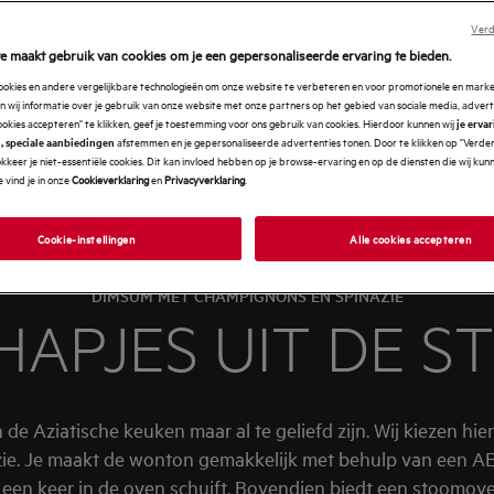
Verd
e maakt gebruik van cookies om je een gepersonaliseerde ervaring te bieden.
cookies en andere vergelijkbare technologieën om onze website te verbeteren en voor promotionele en mark
 wij informatie over je gebruik van onze website met onze partners op het gebied van sociale media, advert
ookies accepteren" te klikken, geef je toestemming voor ons gebruik van cookies. Hierdoor kunnen wij
je erva
afstemmen en je gepersonaliseerde advertenties tonen. Door te klikken op "Verde
, speciale aanbiedingen
kkeer je niet-essentiële cookies. Dit kan invloed hebben op je browse-ervaring en op de diensten die wij ku
 vind je in onze
Cookieverklaring
en
Privacyverklaring
.
Cookie-instellingen
Alle cookies accepteren
DIMSUM MET CHAMPIGNONS EN SPINAZIE
APJES UIT DE 
de Aziatische keuken maar al te geliefd zijn. Wij kiezen hie
e. Je maakt de wonton gemakkelijk met behulp van een A
in een keer in de oven schuift. Bovendien biedt een stoom