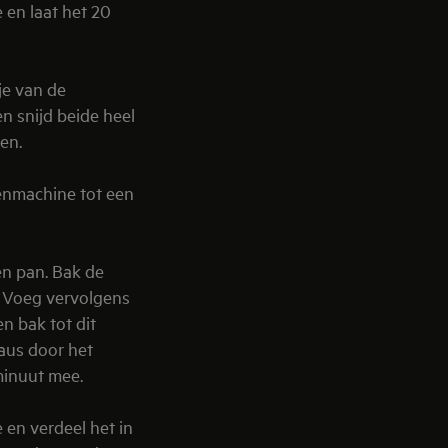
 en laat het 20
je van de
n snijd beide heel
gen.
enmachine tot een
en pan. Bak de
. Voeg vervolgens
n bak tot dit
saus door het
inuut mee.
 en verdeel het in