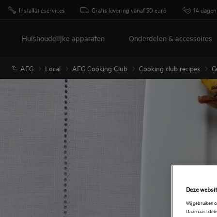
Installatieservices
Gratis levering vanaf 50 euro
14 dagen
Huishoudelijke apparaten
Onderdelen & accessoires
AEG
Local
AEG Cooking Club
Cooking club recipes
G
Deze websit
Wij gebruiken 
Daarnaast delen