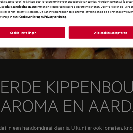
ookies accepteren" te klikken, geef je toestemming voor ons gebruik van cookies. Hierdoor kunnen wij
je erva
afstemmen en je gepersonaliseerde advertenties tonen. Door te klikken op "Verde
, speciale aanbiedingen
kkeer je niet-essentiële cookies. Dit kan invloed hebben op je browse-ervaring en op de diensten die wij ku
 vind je in onze
Cookieverklaring
en
Privacyverklaring
.
Cookie-instellingen
Alle cookies accepteren
ERDE KIPPENBOU
-AROMA EN AAR
 in een handomdraai klaar is. U kunt er ook tomaten, knof