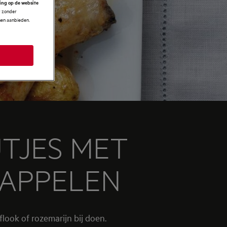
ring op de website
r zonder
nnen aanbieden.
TJES MET
DAPPELEN
look of rozemarijn bij doen.