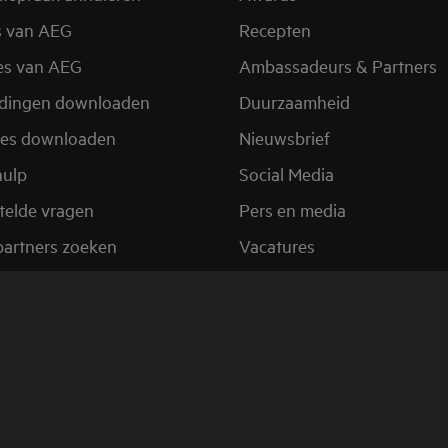
s van AEG
Recepten
es van AEG
Ambassadeurs & Partners
idingen downloaden
Duurzaamheid
res downloaden
Nieuwsbrief
hulp
Social Media
telde vragen
Pers en media
partners zoeken
Vacatures
ppunten zoeken
Electrolux Projects
ing
Legal
Contact