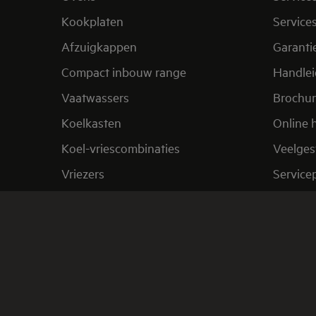
Kookplaten
Service
Afzuigkappen
Garanti
Compact inbouw range
Handle
Vaatwassers
Brochu
Koelkasten
Online 
Koel-vriescombinaties
Veelges
Vriezers
Service
Stofzuigers
Verkoo
Acties en promoties
Herroep