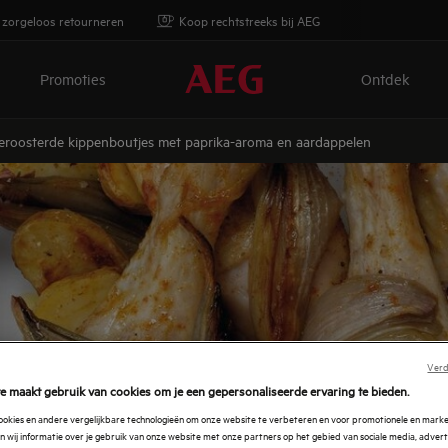
 zorgeloos retourneren
Koop rechtstreeks bij AEG
Promoties
Ontdek
eroosterde kippenboutjes met paprika-aroma en aardappelen
Verd
e maakt gebruik van cookies om je een gepersonaliseerde ervaring te bieden.
cookies en andere vergelijkbare technologieën om onze website te verbeteren en voor promotionele en mark
 wij informatie over je gebruik van onze website met onze partners op het gebied van sociale media, advert