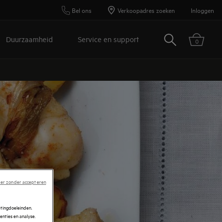
Bel ons
Verkoopadres zoeken
Inloggen
Zoeken
Duurzaamheid
Service en support
0
er zonder accepteren
etingdoeleinden.
enties en analyse.