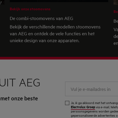
Bekijk onze stoomovens
Be
De combi-stoomovens van AEG
Be
Bekijk de verschillende modellen stoomovens
Va
van AEG en ontdek de vele functies en het
de
unieke design van onze apparaten.
en
UIT AEG
Vul
je
 met onze beste
e-
Ja, ik ga akkoord met het ontva
mailadres
Electrolux Groep
via e-mail, tele
persoonsgegevens worden gedeel
in
gepersonaliseerde advertenties o