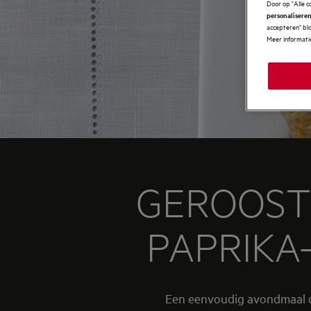
Door op "Alle c
personaliseren
accepteren" blo
Meer informatie
GEROOST
PAPRIKA
Een eenvoudig avondmaal dat