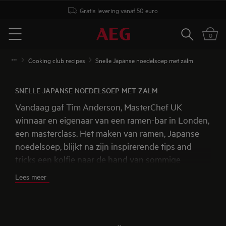
Gratis levering vanaf 50 euro
Zoeken
0
Menu
Cooking club recipes
Snelle Japanse noedelsoep met zalm
SNELLE JAPANSE NOEDELSOEP MET ZALM
Vandaag gaf Tim Anderson, MasterChef UK
winnaar en eigenaar van een ramen-bar in Londen,
een masterclass. Het maken van ramen, Japanse
noedelsoep, blijkt na zijn inspirerende tips and
tricks een kolfje naar de hand van sommige
avontuurlijke kandidaten. Met deze snelle versie
Lees meer
met zalm kan het thuis ook haast niet misgaan.
Ideaal dankzij de korte bereidingstijd en overvloed
aan smaak.