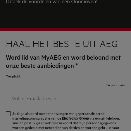
Ondek de voordelen van een stoomoven!
HAAL HET BESTE UIT AEG
Word lid van MyAEG en word beloond met
onze beste aanbiedingen
*
*Verplicht
Verplicht veld
Vul
je
e-
Ja, ik ga akkoord met het ontvangen van gepersonaliseerde
mailadres
Electrolux Groep
marketingcommunicatie van de
via e-mail, telefoon,
sms en post. Ik ga er ook mee akkoord dat mijn persoonsgegevens
in
worden gedeeld met netwerken van derden en worden gebruikt voor