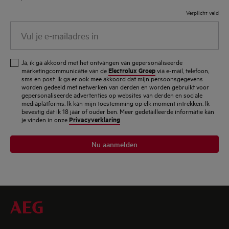
Verplicht veld
Vul
je
e-
Ja, ik ga akkoord met het ontvangen van gepersonaliseerde
mailadres
Electrolux Groep
marketingcommunicatie van de
via e-mail, telefoon,
sms en post. Ik ga er ook mee akkoord dat mijn persoonsgegevens
in
worden gedeeld met netwerken van derden en worden gebruikt voor
gepersonaliseerde advertenties op websites van derden en sociale
mediaplatforms. Ik kan mijn toestemming op elk moment intrekken. Ik
bevestig dat ik 18 jaar of ouder ben. Meer gedetailleerde informatie kan
Privacyverklaring
je vinden in onze
Nu aanmelden