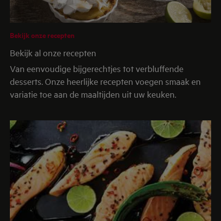
om zelf te maken. Bak rode paprika's op 230°C tot ze
zacht zijn. Schil ze, verwijder de zaadjes en kook
Bekijk onze recepten
daarna het vruchtvlees met gehakte ui, knoflook,
chilipoeder, zout, peper en een scheutje azijn tot een
Bekijk al onze recepten
dikke saus.
Van eenvoudige bijgerechtjes tot verbluffende
desserts. Onze heerlijke recepten voegen smaak en
Serveertip
variatie toe aan de maaltijden uit uw keuken.
Serveer met
gestoomde rijst
en een frisse, knapperige
groene salade.