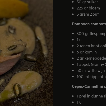
30 gr suiker
225 gr bloem
5 gram Zout
Pompoen compot
300 gr flespom
1 ui
2 tenen knofloo
6 gr komijn
2 gr kerriepoede
1 appel, Granny
50 ml witte wijn
100 ml kippenf
Cepes-Cannellini 
1 prei in dunne 
1 ui