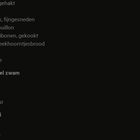
ngehakt
k, fijngesneden
uillon
nibonen, gekookt
 eekhoorntjesbrood
he
el zwam
ur
i
r