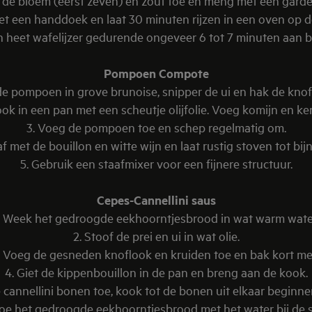
de bloem (eerst zeven) en zout toe en meng met een garde 
et een handdoek en laat 30 minuten rijzen in een oven op de
en heet wafelijzer gedurende ongeveer 6 tot 7 minuten aan b
Pompoen Compote
 de pompoen in grove brunoise, snipper de ui en hak de knofl
look in een pan met een scheutje olijfolie. Voeg komijn en ker
3. Voeg de pompoen toe en schep regelmatig om.
f met de bouillon en witte wijn en laat rustig stoven tot bij
5. Gebruik een staafmixer voor een fijnere structuur.
Cepes-Cannellini saus
. Week het gedroogde eekhoorntjesbrood in wat warm wate
2. Stoof de prei en ui in wat olie.
. Voeg de gesneden knoflook en kruiden toe en bak kort me
4. Giet de kippenbouillon in de pan en breng aan de kook.
 cannellini bonen toe, kook tot de bonen uit elkaar beginnen
oe het gedroogde eekhoorntjesbrood met het water bij de 