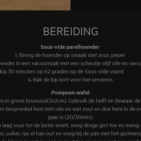
BEREIDING
Sous-vide parelhoender
1. Breng de hoender op smaak met zout, peper
oender in een vacuümzak met een scheutje olijf olie en vacu
 de kip 30 minuten op 62 graden op de Sous-vi
4. Bak de kip kort voor het serveren.
Pompoen wafel
em in grove brunoise(2x2cm). Gebruik de helft en Bewaar de
en besprenkel hem met olie en wat zout en doe hem in de o
gaar is (20/30min).
 laag vuur tot de boter smelt, voeg droge gist toe en meng 
suiker, ras el han out en voeg bij de pan met het gistmeng