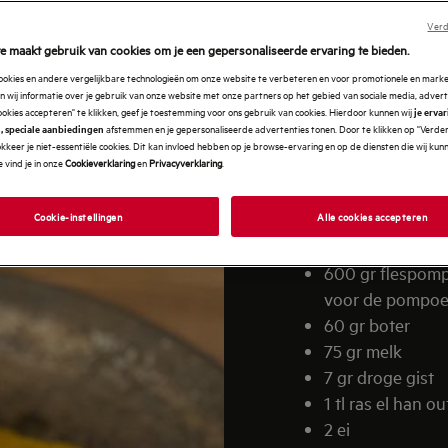
INGRE
Verd
e maakt gebruik van cookies om je een gepersonaliseerde ervaring te bieden.
cookies en andere vergelijkbare technologieën om onze website te verbeteren en voor promotionele en mark
 wij informatie over je gebruik van onze website met onze partners op het gebied van sociale media, advert
Sous vide parelho
ookies accepteren" te klikken, geef je toestemming voor ons gebruik van cookies. Hierdoor kunnen wij
je erva
afstemmen en je gepersonaliseerde advertenties tonen. Door te klikken op "Verde
, speciale aanbiedingen
parelhoender
kkeer je niet-essentiële cookies. Dit kan invloed hebben op je browse-ervaring en op de diensten die wij ku
olijfolie
 vind je in onze
Cookieverklaring
en
Privacyverklaring
.
zout en peper
Cookie-instellingen
Alle cookies accepteren
Pompoen wafel
600 gr flespomp
voor de pompoe
60 gr boter
75 gr melk
7 gr droge gist
1 tl ras el han ou
2 ei