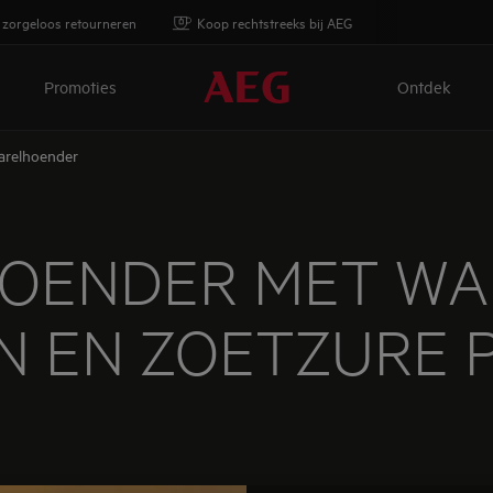
 zorgeloos retourneren
Koop rechtstreeks bij AEG
Promoties
Ontdek
arelhoender
OENDER MET WA
N EN ZOETZURE 