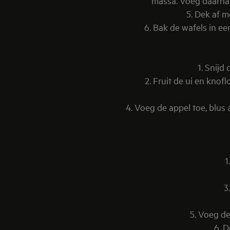
massa. Voeg daarna 
5. Dek af m
6. Bak de wafels in e
1. Snijd
2. Fruit de ui en knof
4. Voeg de appel toe, blus a
1
3
5. Voeg de
6. D