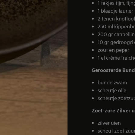
1 takjes tijm, fij
1 blaadje laurier
2 tenen knofloo
250 ml kippenbo
200 gr cannelli
10 gr gedroogd
zout en peper
1 el crème fraic
Geroosterde Bund
bundelzwam
scheutje olie
scheutje zoetzu
Zoet-zure Zilver u
zilver uien
scheut zoet zuu