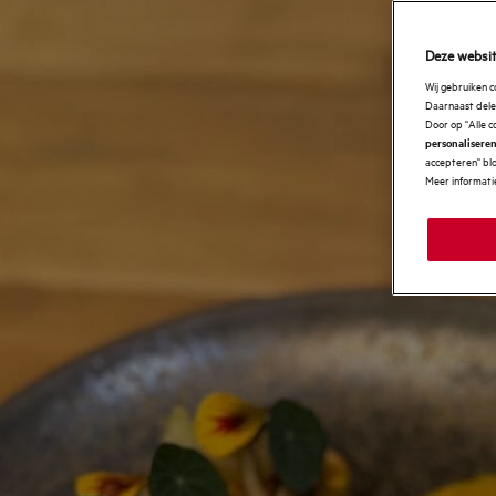
Deze websit
Wij gebruiken 
Daarnaast delen
Door op "Alle c
personaliseren
accepteren" blo
Meer informatie