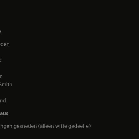
e
poen
k
r
 Smith
ond
saus
ringen gesneden (alleen witte gedeelte)