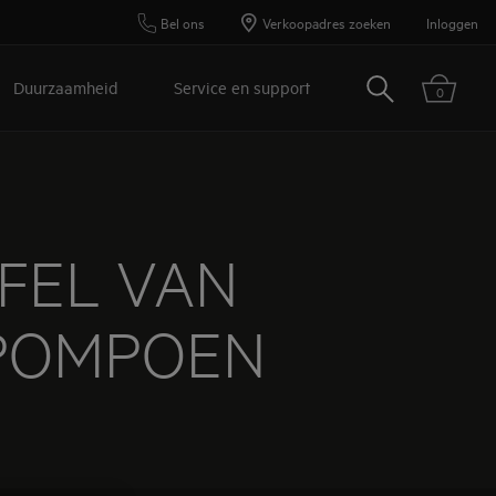
Bel ons
Verkoopadres zoeken
Inloggen
Zoeken
Duurzaamheid
Service en support
0
FEL VAN
POMPOEN