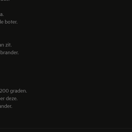
a.
e boter.
n zit.
brander.
 200 graden.
er deze.
ander.