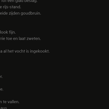
tot een glad beslag.
 rijs-stand.
eide zijden goudbruin.
ook fijn.
rie toe en laat zweten.
na al het vocht is ingekookt.
r.
e.
 te vallen.
saus.