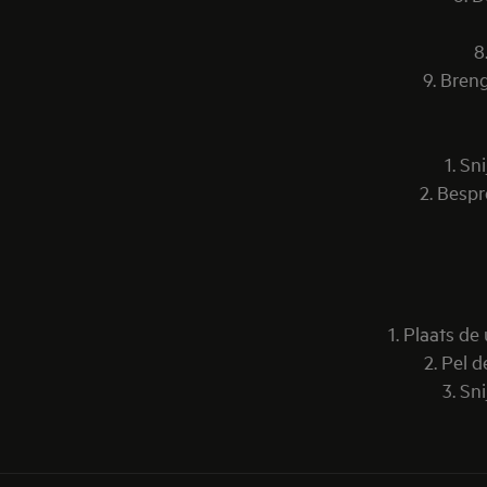
8
9. Bren
1. Sn
2. Besp
1. Plaats d
2. Pel 
3. Sn