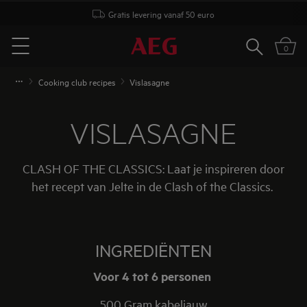
Gratis levering vanaf 50 euro
Zoeken
0
Menu
Cooking club recipes
Vislasagne
VISLASAGNE
CLASH OF THE CLASSICS: Laat je inspireren door
het recept van Jelte in de Clash of the Classics.
INGREDIËNTEN
Voor 4 tot 6 personen
500 Gram kabeljauw