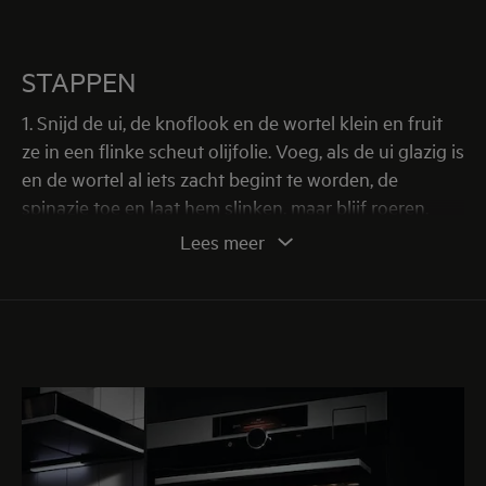
STAPPEN
1. Snijd de ui, de knoflook en de wortel klein en fruit
ze in een flinke scheut olijfolie. Voeg, als de ui glazig is
en de wortel al iets zacht begint te worden, de
spinazie toe en laat hem slinken, maar blijf roeren.
Lees meer
2. Kook ondertussen flinke hoeveelheid water met
een snufje zout en kook de lasagnebladen.
3. Maak nu de bechamel. Smelt 50 gram boter en
vroeg daarna 50 gram bloem toe, roer dit samen tot 1
substantie.
4. Voeg nu de langzaam de melk toe terwijl je steeds
blijft roeren, stop met melk toevoegen als je de juiste
consistentie hebt.