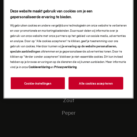
Deze website maakt gebruik van cookies om je een
Bosje Dille
gepersonaliseerde ervaring te bieden.
Cayenne peper
Wij gebruiken cookies en andere vergelijkbare technologieën om onze website te verbeteren
en voor promotionele en marketingdoeleinden. Daarnaast delen wij informatie over je
gebruik van onze website met onze partners op het gebied van sociale media, advertenties
en analyse. Door op "Alle cookies accepteren" te klikken, geef je toestemming voor ons
gebruik van cookies. Hierdoor kunnen wij
je ervaring op de website personaliseren,
afstemmen en je gepersonaliseerde advertenties tonen. Door te
speciale aanbiedingen
klikken op "Verder zonder accepteren" blokkeer je niet-essentiële cookies. Dit kan invloed
Voor de visboullion
hebben op je browse-ervaring en op de diensten die wij kunnen aanbieden. Meer informatie
vind je in onze
Cookieverklaring
en
Privacyverklaring
.
200 Gram Parmezaanse kaas
Cookie-instellingen
Alle cookies accepteren
1 Tomaat
Zout
Peper