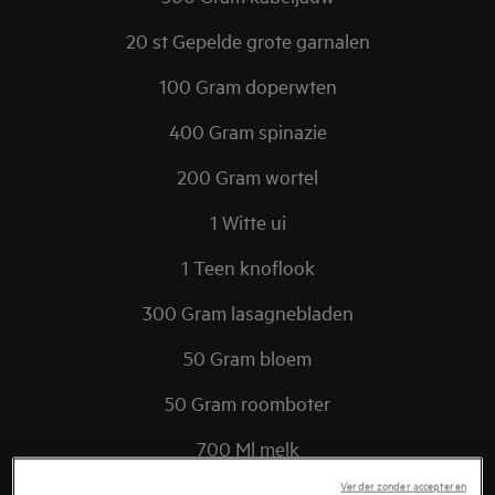
20 st Gepelde grote garnalen
100 Gram doperwten
400 Gram spinazie
200 Gram wortel
1 Witte ui
1 Teen knoflook
300 Gram lasagnebladen
50 Gram bloem
50 Gram roomboter
700 Ml melk
Verder zonder accepteren
1 Citroen