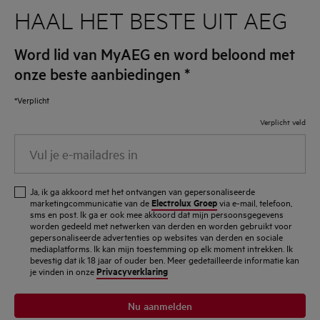
HAAL HET BESTE UIT AEG
Word lid van MyAEG en word beloond met
onze beste aanbiedingen
*
*Verplicht
Verplicht veld
Vul
je
e-
Ja, ik ga akkoord met het ontvangen van gepersonaliseerde
mailadres
Electrolux Groep
marketingcommunicatie van de
via e-mail, telefoon,
sms en post. Ik ga er ook mee akkoord dat mijn persoonsgegevens
in
worden gedeeld met netwerken van derden en worden gebruikt voor
gepersonaliseerde advertenties op websites van derden en sociale
mediaplatforms. Ik kan mijn toestemming op elk moment intrekken. Ik
bevestig dat ik 18 jaar of ouder ben. Meer gedetailleerde informatie kan
Privacyverklaring
je vinden in onze
Nu aanmelden