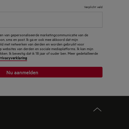
Verplicht veld
ngen van gepersonaliseerde marketingcommunicatie van de
foon, sms en post. Ik ga er ook mee akkoord dat mijn
d met netwerken van derden en worden gebruikt voor
p websites van derden en sociale mediaplatforms. Ik kan mijn
en. Ik bevestig dat ik 18 jaar of ouder ben. Meer gedetailleerde
rivacyverklaring
Nu aanmelden