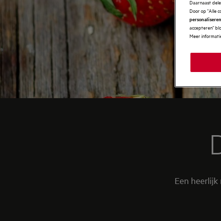
Daarnaast delen
Door op "Alle c
personaliseren
accepteren" blo
Meer informatie
Een heerlijk