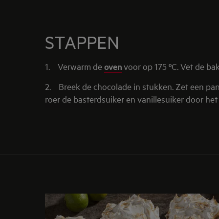
STAPPEN
1.
Verwarm de
oven
voor op 175 ºC. Vet de ba
2.
Breek de chocolade in stukken. Zet een pan
roer de basterdsuiker en vanillesuiker door h
toe.
3.
Schep het beslag in de vorm en strijk dit g
binnenkant van de brownie lekker smeuïg is, k
4.
Snijd de zijkanten los, leg een rooster op 
afkoelen. Snijd de brownie in 16-20 vierkanten.
5.
Optioneel: Garneer de brownie met aardbe