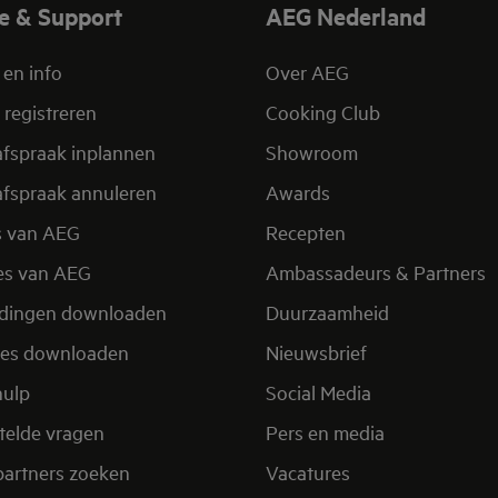
e & Support
AEG Nederland
 en info
Over AEG
 registreren
Cooking Club
afspraak inplannen
Showroom
afspraak annuleren
Awards
s van AEG
Recepten
es van AEG
Ambassadeurs & Partners
idingen downloaden
Duurzaamheid
res downloaden
Nieuwsbrief
hulp
Social Media
telde vragen
Pers en media
partners zoeken
Vacatures