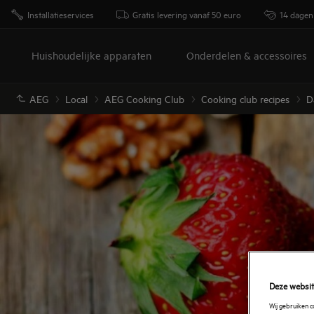
Installatieservices
Gratis levering vanaf 50 euro
14 dagen
Huishoudelijke apparaten
Onderdelen & accessoires
AEG
Local
AEG Cooking Club
Cooking club recipes
D
Deze websit
Wij gebruiken 