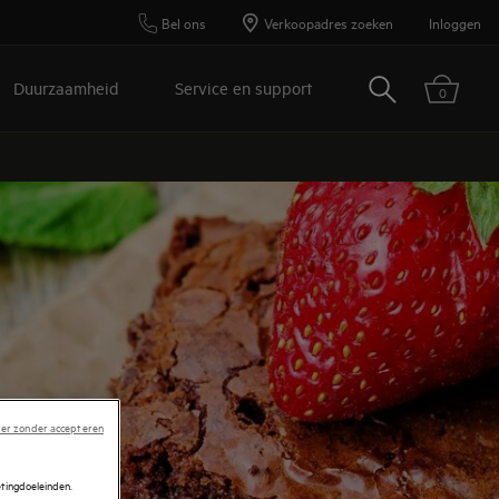
Bel ons
Verkoopadres zoeken
Inloggen
Zoeken
Duurzaamheid
Service en support
0
er zonder accepteren
etingdoeleinden.