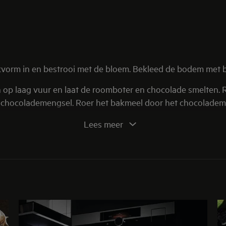
kvorm in en bestrooi met de bloem.
Bekleed de bodem met ba
 op laag vuur en laat de roomboter en chocolade smelten. 
et chocolademengsel. Roer het bakmeel door het chocoladem
Lees meer
lad. Zet de ovenschaal in het midden van
oven
en bak de brow
an de brownie uit de
oven
gehaald worden.
Laat de brownie 
de vorm, keer om en plaats de brownie op het rooster. Verwij
De brownie is het lekkerst als je hem een paar uur of eigenl
ien en frambozen.