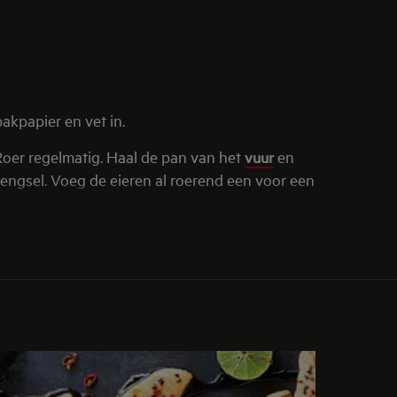
kpapier en vet in.
Roer regelmatig. Haal de pan van het
vuur
en
engsel. Voeg de eieren al roerend een voor een
nie in 30-35 min. gaar. Wanneer de
ca. 30 min. afkoelen.
der het bakpapier en laat de brownie verder
ijk een nacht laat afkoelen en indalen.