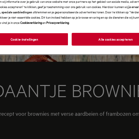
 wij informatie over je gebruik van onze website met onze partners op het gebied van sociale media, advert
ookies accepteren" te klikken, geef je toestemming voor ons gebruik van cookies. Hierdoor kunnen wij
je erva
afstemmen en je gepersonaliseerde advertenties tonen. Door te klikken op "Verde
, speciale aanbiedingen
kkeer je niet-essentiële cookies. Dit kan invloed hebben op je browse-ervaring en op de diensten die wij ku
 vind je in onze
Cookieverklaring
en
Privacyverklaring
.
Cookie-instellingen
Alle cookies accepteren
DAANTJE BROWNI
 recept voor brownies met verse aardbeien of frambozen o