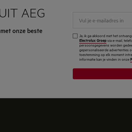
UIT AEG
Vul
je
 met onze beste
e-
Ja, ik ga akkoord met het ontva
mailadres
Electrolux Groep
via e-mail, tele
persoonsgegevens worden gedeel
in
gepersonaliseerde advertenties o
toestemming op elk moment intrekk
P
informatie kan je vinden in onze