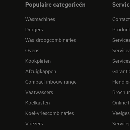
Populaire categorieën
Servic
Wasmachines
Contact
Drogers
Product
Was-droogcombinaties
Service
Ovens
Service
Kookplaten
Service
Afzuigkappen
Garanti
Compact inbouw range
Handle
Vaatwassers
Brochu
Koelkasten
Online 
Koel-vriescombinaties
Veelges
Vriezers
Service