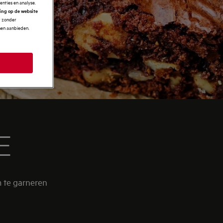
enties en analyse.
ring op de website
r zonder
nnen aanbieden.
E
m te garneren