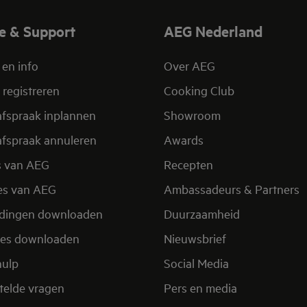
e & Support
AEG Nederland
 en info
Over AEG
 registreren
Cooking Club
afspraak inplannen
Showroom
afspraak annuleren
Awards
s van AEG
Recepten
es van AEG
Ambassadeurs & Partners
idingen downloaden
Duurzaamheid
res downloaden
Nieuwsbrief
hulp
Social Media
telde vragen
Pers en media