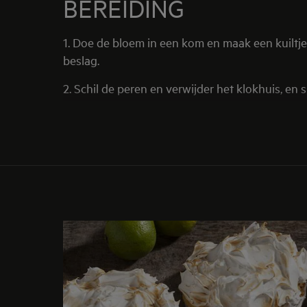
BEREIDING
1. Doe de bloem in een kom en maak een kuiltje
beslag.
2. Schil de peren en verwijder het klokhuis, en sn
3. Vet een bakvorm in met boter en schik de schi
peren en bestrooi met bruine suiker.
4. Zet de vorm op niveau 2, kies het
'Multi Het
Het geheim van de chef
Er bestaan momenteel zo'n 2500 soorten peren e
Serveertip
Serveer met een lichtjes vloeibare room of cust
Bereidingstijd
Ca. 40 minuten