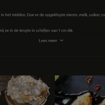
 in het midden. Doe er de opgeklopte eieren, melk, suiker, r
ij ze in de lengte in schijfjes van 1 cm dik.
jfjes peer in de vorm. Snij de resterende boter in klontjes e
Lees meer
elucht'-programma
en bak in 40 minuten goudbruin op 180°C
n je kan ze bijna allemaal gebruiken voor dit recept, zeke
ard.