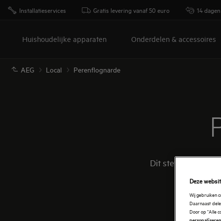
Installatieservices
Gratis levering vanaf 50 euro
14 dagen
Huishoudelijke apparaten
Onderdelen & accessoires
AEG
Local
Perenflognarde
Dit stevige, huisli
Deze websit
Wij gebruiken 
Daarnaast delen
Door op "Alle c
personaliseren