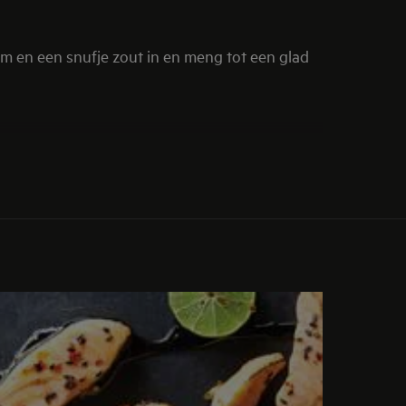
um en een snufje zout in en meng tot een glad
n leg die op de peren. Giet het beslag over de
.
r de Conference-peren.