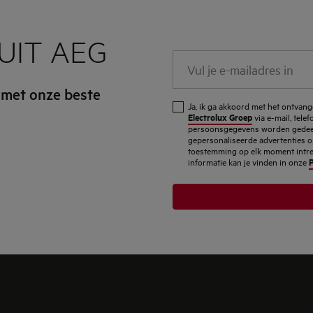
UIT AEG
Vul
je
 met onze beste
e-
Ja, ik ga akkoord met het ontva
mailadres
Electrolux Groep
via e-mail, tele
persoonsgegevens worden gedeel
in
gepersonaliseerde advertenties o
toestemming op elk moment intrekk
P
informatie kan je vinden in onze