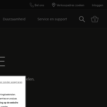
Bel ons
Verkoopadres zoeken
Inloggen
Zoeken
Duurzaamheid
Service en support
0
E
 de hoofdrol spelen.
er zonder accepteren
etingdoeleinden.
enties en analyse.
ring op de website
r zonder