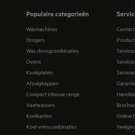
Populaire categorieën
Servic
Wasmachines
Contact
Drogers
Product
Was-droogcombinaties
Service
Ovens
Service
Kookplaten
Service
Afzuigkappen
Garanti
Compact inbouw range
Handle
Vaatwassers
Brochu
Koelkasten
Online 
Koel-vriescombinaties
Veelges