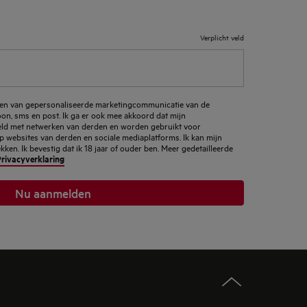
Verplicht veld
ngen van gepersonaliseerde marketingcommunicatie van de
foon, sms en post. Ik ga er ook mee akkoord dat mijn
d met netwerken van derden en worden gebruikt voor
p websites van derden en sociale mediaplatforms. Ik kan mijn
en. Ik bevestig dat ik 18 jaar of ouder ben. Meer gedetailleerde
rivacyverklaring
Nu aanmelden