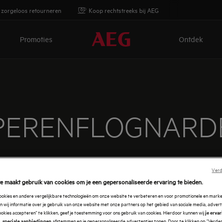
 zorgeloos retourneren
Koop rechtstreeks bij AEG
Promoties
Ontdek
PERENFLOGNARD
jke dessert – met lekker veel boter – laat de peren ongeremd
Verd
e maakt gebruik van cookies om je een gepersonaliseerde ervaring te bieden.
cookies en andere vergelijkbare technologieën om onze website te verbeteren en voor promotionele en mark
 wij informatie over je gebruik van onze website met onze partners op het gebied van sociale media, advert
ookies accepteren" te klikken, geef je toestemming voor ons gebruik van cookies. Hierdoor kunnen wij
je erva
afstemmen en je gepersonaliseerde advertenties tonen. Door te klikken op "Verde
, speciale aanbiedingen