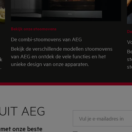
Bekijk onze stoomovens
De
De combi-stoomovens van AEG
V
Bekijk de verschillende modellen stoomovens
Be
van AEG en ontdek de vele functies en het
st
ak
unieke design van onze apparaten.
s
.
UIT AEG
Vul
je
 met onze beste
e-