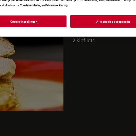
 vind je in onze
Cookieverklaring
en
Privacyverklaring
.
INGREDIË
Cookie-instellingen
Alle cookies accepteren
2 kipfilets