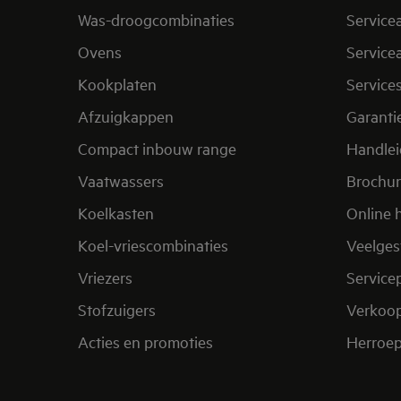
Was-droogcombinaties
Service
Ovens
Service
Kookplaten
Service
Afzuigkappen
Garanti
Compact inbouw range
Handle
Vaatwassers
Brochu
Koelkasten
Online 
Koel-vriescombinaties
Veelges
Vriezers
Service
Stofzuigers
Verkoo
Acties en promoties
Herroep