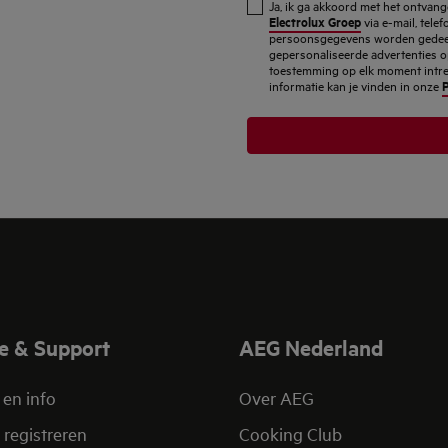
Ja, ik ga akkoord met het ontva
mailadres
Electrolux Groep
via e-mail, tele
persoonsgegevens worden gedeel
in
gepersonaliseerde advertenties o
toestemming op elk moment intrekk
P
informatie kan je vinden in onze
e & Support
AEG Nederland
 en info
Over AEG
 registreren
Cooking Club