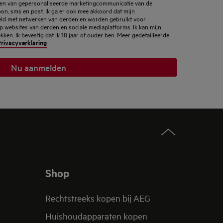
ngen van gepersonaliseerde marketingcommunicatie van de
foon, sms en post. Ik ga er ook mee akkoord dat mijn
d met netwerken van derden en worden gebruikt voor
p websites van derden en sociale mediaplatforms. Ik kan mijn
en. Ik bevestig dat ik 18 jaar of ouder ben. Meer gedetailleerde
rivacyverklaring
Nu aanmelden
Shop
Rechtstreeks kopen bij AEG
Huishoudapparaten kopen