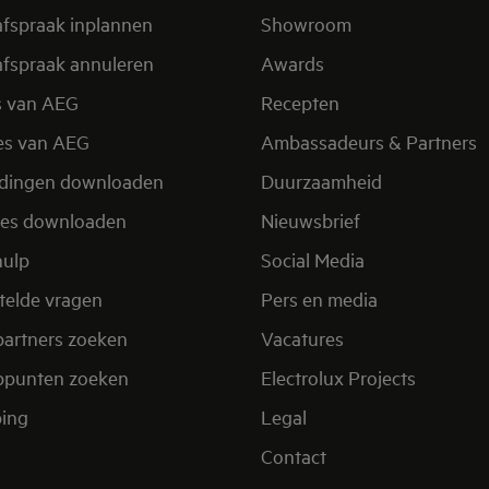
afspraak inplannen
Showroom
afspraak annuleren
Awards
s van AEG
Recepten
es van AEG
Ambassadeurs & Partners
idingen downloaden
Duurzaamheid
res downloaden
Nieuwsbrief
hulp
Social Media
telde vragen
Pers en media
partners zoeken
Vacatures
ppunten zoeken
Electrolux Projects
ing
Legal
Contact