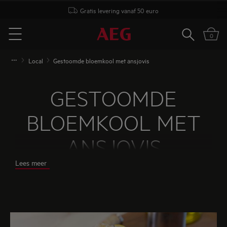
Gratis levering vanaf 50 euro
Zoeken
0
Menu
Local
Gestoomde bloemkool met ansjovis
GESTOOMDE
BLOEMKOOL MET
ANSJOVIS
Lees meer
Voor dit recept van sterrenchef David Martin is het
belangrijk een mooie stevige bloemkool uit te
kiezen en te werken met ansjovis in olie. Naast de
ansjovis kun je ook wat geroosterde amandelen
aan de bloemkool toevoegen voor een knapperige