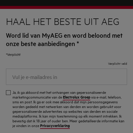
HAAL HET BESTE UIT AEG
Word lid van MyAEG en word beloond met
onze beste aanbiedingen
*
*Verplicht
Verplicht veld
Vul
je
e-
Ja, ik ga akkoord met het ontvangen van gepersonaliseerde
mailadres
Electrolux Groep
marketingcommunicatie van de
via e-mail, telefoon,
sms en post. Ik ga er ook mee akkoord dat mijn persoonsgegevens
in
worden gedeeld met netwerken van derden en worden gebruikt voor
gepersonaliseerde advertenties op websites van derden en sociale
mediaplatforms. Ik kan mijn toestemming op elk moment intrekken. Ik
bevestig dat ik 18 jaar of ouder ben. Meer gedetailleerde informatie kan
Privacyverklaring
je vinden in onze