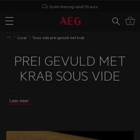
Gratis levering vanaf 50 euro
Zoeken
0
Menu
Local
Sous vide prei gevuld met krab
PREI GEVULD MET
KRAB SOUS VIDE
Wil je het leven makkelijker maken door een minder
rommelige keuken tijdens het koken?
Lees meer
Sous vide koken maakt het allemaal mogelijk. Ga
aan de slag en je zult niet meer zonder deze
techniek kunnen! Laat je inspireren door dit
heerlijke recept van David Martin.