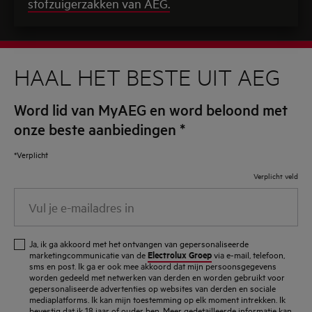
stofzuigerzakken van AEG.
HAAL HET BESTE UIT AEG
Word lid van MyAEG en word beloond met
onze beste aanbiedingen
*
*Verplicht
Verplicht veld
Vul
je
e-
Ja, ik ga akkoord met het ontvangen van gepersonaliseerde
mailadres
Electrolux Groep
marketingcommunicatie van de
via e-mail, telefoon,
sms en post. Ik ga er ook mee akkoord dat mijn persoonsgegevens
in
worden gedeeld met netwerken van derden en worden gebruikt voor
gepersonaliseerde advertenties op websites van derden en sociale
mediaplatforms. Ik kan mijn toestemming op elk moment intrekken. Ik
bevestig dat ik 18 jaar of ouder ben. Meer gedetailleerde informatie kan