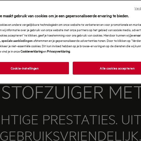
Verd
e maakt gebruik van cookies om je een gepersonaliseerde ervaring te bieden.
cookies en andere vergelijkbare technologieën om onze website te verbeteren en voor promotionele en mark
 wij informatie over je gebruik van onze website met onze partners op het gebied van sociale media, advert
ookies accepteren" te klikken, geef je toestemming voor ons gebruik van cookies. Hierdoor kunnen wij
je erva
afstemmen en je gepersonaliseerde advertenties tonen. Door te klikken op "Verde
, speciale aanbiedingen
kkeer je niet-essentiële cookies. Dit kan invloed hebben op je browse-ervaring en op de diensten die wij ku
 vind je in onze
Cookieverklaring
en
Privacyverklaring
.
Cookie-instellingen
Alle cookies accepteren
 STOFZUIGER ME
HTIGE PRESTATIES. UI
GEBRUIKSVRIENDELIJK