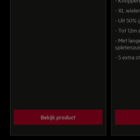
- Knoppen
- XL wiele
- Uit 50% 
- Tot 12m 
- Met lang
spletenzu
- 5 extra 
Bekijk product