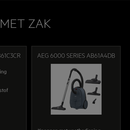
 MET ZAK
B61C3CR
AEG 6000 SERIES AB61A4DB
ing
stof