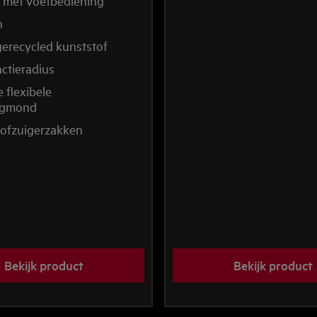
 met voetbediening
n
gerecycled kunststof
actieradius
e flexibele
igmond
stofzuigerzakken
Bekijk product
Bekijk product