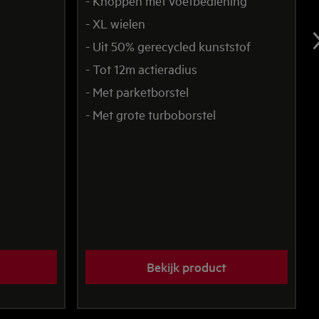
- Knoppen met voetbediening
- XL wielen
- Uit 50% gerecycled kunststof
- Tot 12m actieradius
- Met parketborstel
- Met grote turboborstel
Bekijk product