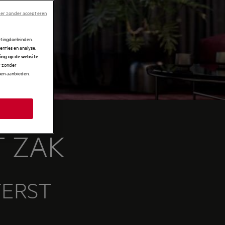
er zonder accepteren
etingdoeleinden.
enties en analyse.
ring op de website
r zonder
nnen aanbieden.
T ZAK
TERST
.