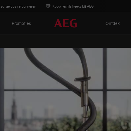
 zorgeloos retourneren
Koop rechtstreeks bij AEG
Promoties
Ontdek
k