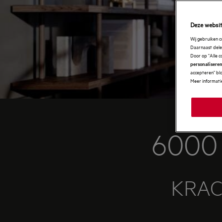
Deze websit
Wij gebruiken 
Daarnaast delen
Door op "Alle c
personaliseren
accepteren" blo
Meer informatie
6000
KRAC