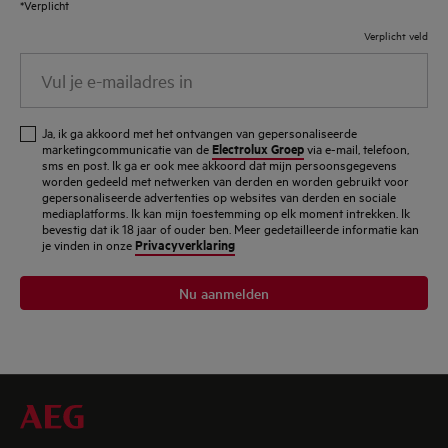
*Verplicht
Verplicht veld
Vul
je
e-
Ja, ik ga akkoord met het ontvangen van gepersonaliseerde
mailadres
Electrolux Groep
marketingcommunicatie van de
via e-mail, telefoon,
sms en post. Ik ga er ook mee akkoord dat mijn persoonsgegevens
in
worden gedeeld met netwerken van derden en worden gebruikt voor
gepersonaliseerde advertenties op websites van derden en sociale
mediaplatforms. Ik kan mijn toestemming op elk moment intrekken. Ik
bevestig dat ik 18 jaar of ouder ben. Meer gedetailleerde informatie kan
Privacyverklaring
je vinden in onze
Nu aanmelden