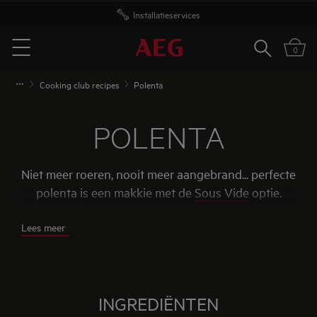
Installatieservices
Zoeken
0
Menu
Cooking club recipes
Polenta
POLENTA
Niet meer roeren, nooit meer aangebrand... perfecte
polenta is een makkie met de
Sous Vide
optie.
Sous vide koken is helemaal niet moeilijk en de
Lees meer
perfecte manier om jouw polenta zo veel mogelijk
smaak te geven.
INGREDIËNTEN