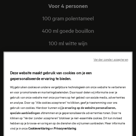
Voor 4 personen
100 gram polentameel
400 ml goede bouillon
100 ml witte wijn
50 gram boter
Verder zonder accepteren
1 takje tijm
Deze website maakt gebruik van cookies om je een
gepersonaliseerde ervaring te bieden.
60 gram Parmezaanse kaas
Wij gebruiken cookies en andere vergelijkbare technologieën om onze website te verbeteren
en voor promotionele en marketingdoeleinden. Daarnaast delen wij informatie over je
gebruik van onze website met onze partners op het gebied van sociale media, advertenties
en analyse. Door op "Alle cookies accepteren" te klikken, geef je toestemming voor ons
gebruik van cookies. Hierdoor kunnen wij
je ervaring op de website personaliseren,
afstemmen en je gepersonaliseerde advertenties tonen. Door te
speciale aanbiedingen
STAPPEN
klikken op "Verder zonder accepteren" blokkeer je niet-essentiële cookies. Dit kan invloed
hebben op je browse-ervaring en op de diensten die wij kunnen aanbieden. Meer informatie
1. Stop eenvoudigweg de polenta, bouillon, witte wijn,
vind je in onze
Cookieverklaring
en
Privacyverklaring
.
boter en tijm in een Sous Vide stoomzak en sluit af.