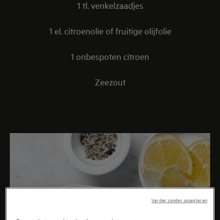
1 tl. venkelzaadjes
1 el. citroenolie of fruitige olijfolie
1 onbespoten citroen
Zeezout
Verder zonder accepteren