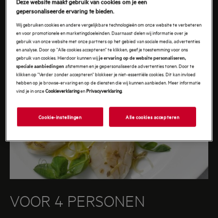
Deze website maakt gebruik van cookies om je een
gepersonaliseerde ervaring te bieden.
Wij gebruiken cookies en andere vergelijkbare technologieën om onze website te verbeteren
en voor promotionele en marketingdoeleinden. Daarnaast delen wij informatie over je
gebruik van onze website met onze partners op het gebied van sociale media, advertenties
en analyse. Door op "Alle cookies accepteren" te klikken, geef je toestemming voor ons
gebruik van cookies. Hierdoor kunnen wij
je ervaring op de website personaliseren,
afstemmen en je gepersonaliseerde advertenties tonen. Door te
speciale aanbiedingen
klikken op "Verder zonder accepteren" blokkeer je niet-essentiële cookies. Dit kan invloed
hebben op je browse-ervaring en op de diensten die wij kunnen aanbieden. Meer informatie
vind je in onze
Cookieverklaring
en
Privacyverklaring
.
Cookie-instellingen
Alle cookies accepteren
VOOR 4 PERSONEN