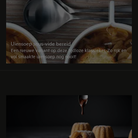
Uiensoep sous-vide bereid
Een nieuwe variant op deze tijdloze klassieker. Zo rijk en
vol smaakte uiensoep nog nooit!