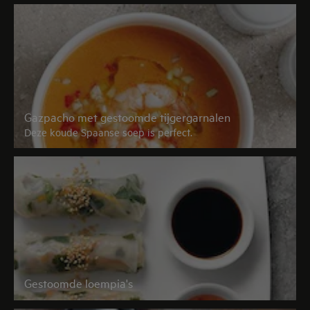
Gazpacho met gestoomde tijgergarnalen
Deze koude Spaanse soep is perfect.
Gestoomde loempia's