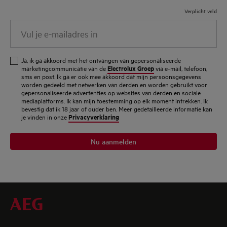
Verplicht veld
Vul
je
e-
Ja, ik ga akkoord met het ontvangen van gepersonaliseerde
mailadres
Electrolux Groep
marketingcommunicatie van de
via e-mail, telefoon,
sms en post. Ik ga er ook mee akkoord dat mijn persoonsgegevens
in
worden gedeeld met netwerken van derden en worden gebruikt voor
gepersonaliseerde advertenties op websites van derden en sociale
mediaplatforms. Ik kan mijn toestemming op elk moment intrekken. Ik
bevestig dat ik 18 jaar of ouder ben. Meer gedetailleerde informatie kan
Privacyverklaring
je vinden in onze
Nu aanmelden