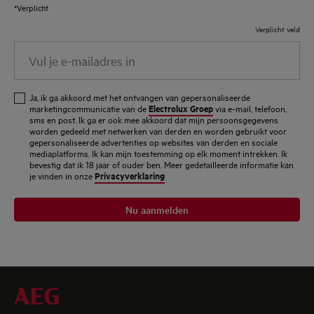
*Verplicht
Verplicht veld
Vul
je
e-
Ja, ik ga akkoord met het ontvangen van gepersonaliseerde
mailadres
Electrolux Groep
marketingcommunicatie van de
via e-mail, telefoon,
sms en post. Ik ga er ook mee akkoord dat mijn persoonsgegevens
in
worden gedeeld met netwerken van derden en worden gebruikt voor
gepersonaliseerde advertenties op websites van derden en sociale
mediaplatforms. Ik kan mijn toestemming op elk moment intrekken. Ik
bevestig dat ik 18 jaar of ouder ben. Meer gedetailleerde informatie kan
Privacyverklaring
je vinden in onze
Nu aanmelden