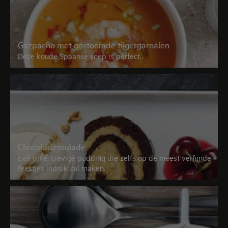
Gazpacho met gestoomde tijgergarnalen
Deze koude Spaanse soep is perfect.
Chocoladeroulade
Een rijke, stevige pudding die zelfs op de meest verfijnde
feestjes indruk zal maken.