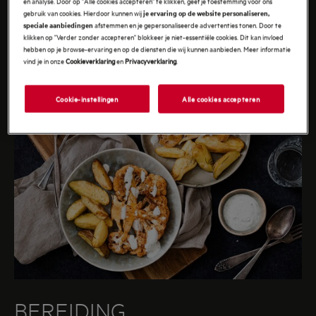
en analyse. Door op "Alle cookies accepteren" te klikken, geef je toestemming voor ons
- 2 tl knoflookpoeder
gebruik van cookies. Hierdoor kunnen wij
je ervaring op de website personaliseren,
afstemmen en je gepersonaliseerde advertenties tonen. Door te
speciale aanbiedingen
klikken op "Verder zonder accepteren" blokkeer je niet-essentiële cookies. Dit kan invloed
hebben op je browse-ervaring en op de diensten die wij kunnen aanbieden. Meer informatie
vind je in onze
Cookieverklaring
en
Privacyverklaring
.
Cookie-instellingen
Alle cookies accepteren
BEREIDING